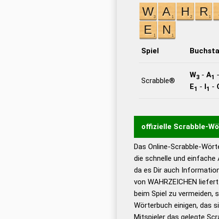
Spiel
Buchst
W
-
A
3
1
Scrabble®
E
-
I
-
1
1
offizielle Scrabble-W
Das Online-Scrabble-Wörte
Wortwurzel liefert mit 
die schnelle und einfache
Wortanalyse-Algorithmu
da es Dir auch Informati
Wortbedeutung, Worttr
von WAHRZEICHEN liefert!
Gültigkeit eines Wortes 
beim Spiel zu vermeiden, so
bestimmen!
zugelassene
Wörterbuch einigen, das s
Wörterbücher sind:
Mitspieler das gelegte Sc