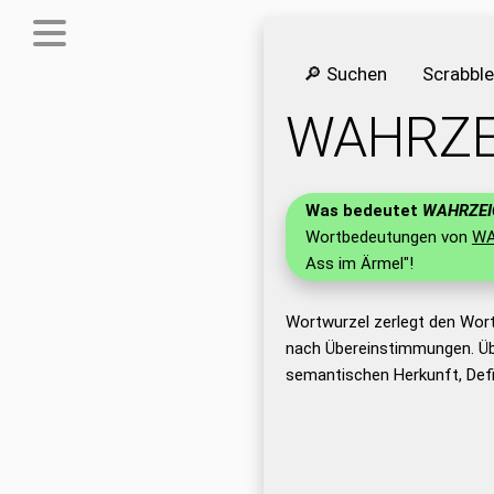
🔎 Suchen
Scrabbl
WAHRZE
Was bedeutet
WAHRZEI
Wortbedeutungen von
WA
Ass im Ärmel"!
Wortwurzel zerlegt den Wor
nach Übereinstimmungen. Üb
semantischen Herkunft, Def