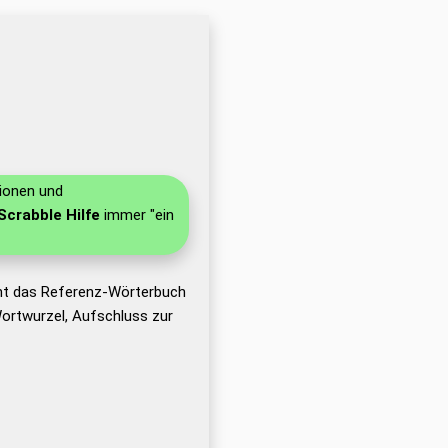
tionen und
Scrabble Hilfe
immer "ein
ht das Referenz-Wörterbuch
ortwurzel, Aufschluss zur