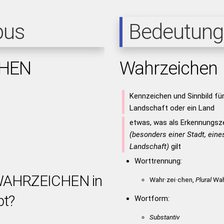
pus
Bedeutung
HEN
Wahrzeichen
Kennzeichen und Sinnbild für
Landschaft oder ein Land
etwas, was als Erkennungszei
(besonders einer Stadt, eine
Landschaft)
gilt
Worttrennung:
 WAHRZEICHEN in
Wahr·zei·chen,
Plural
Wah
bt?
Wortform:
Substantiv