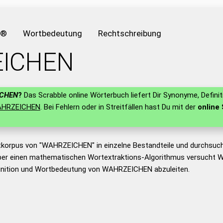
e®
Wortbedeutung
Rechtschreibung
ICHEN
CHEN
?
Das Scrabble online Wörterbuch liefert Dir Synonyme, Defini
HRZEICHEN
. Bei Fehlern oder in Streitfällen hast Du mit der
online 
tkorpus von "WAHRZEICHEN" in einzelne Bestandteile und durchsuc
er einen mathematischen Wortextraktions-Algorithmus versucht W
inition und Wortbedeutung von WAHRZEICHEN abzuleiten.