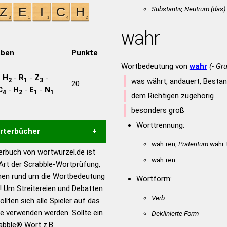
Substantiv, Neutrum
(das)
wahr
aben
Punkte
Wortbedeutung von
wahr
(- Gr
-
H
-
R
-
Z
-
2
1
3
was währt, andauert, Bestan
20
C
-
H
-
E
-
N
4
2
1
1
dem Richtigen zugehörig
besonders groß
Worttrennung:
örterbücher
wah·ren,
Präteritum
wahr·t
rbuch von wortwurzel.de ist
Hilfe eines semantischen
wah·ren
 Art der Scrabble-Wortprüfung,
s gute Anhaltspunkte zu
onen rund um die Wortbedeutung
Wortform:
ennung und Wortform, um die
 Um Streitereien und Debatten
für das Scrabble-Spiel zu
Verb
llten sich alle Spieler auf das
 Turnier Scrabble-
ie verwenden werden. Sollte ein
Deklinierte Form
rabble® Wort z.B.