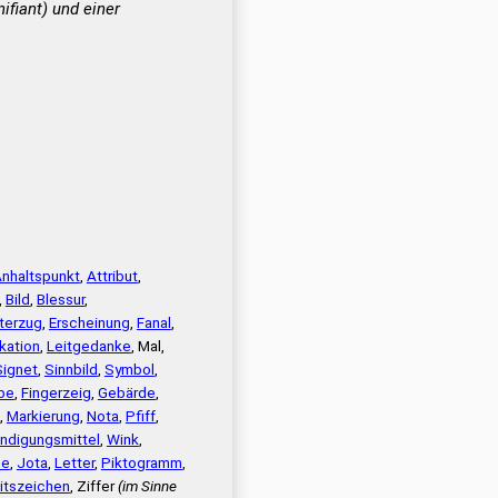
ifiant) und einer
nhaltspunkt
,
Attribut
,
,
Bild
,
Blessur
,
terzug
,
Erscheinung
,
Fanal
,
ikation
,
Leitgedanke
, Mal,
Signet
,
Sinnbild
,
Symbol
,
be
,
Fingerzeig
,
Gebärde
,
,
Markierung
,
Nota
,
Pfiff
,
ndigungsmittel
,
Wink
,
he
,
Jota
,
Letter
,
Piktogramm
,
itszeichen
, Ziffer
(im Sinne