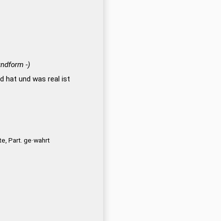
undform -)
d hat und was real ist
e, Part. ge·wahrt