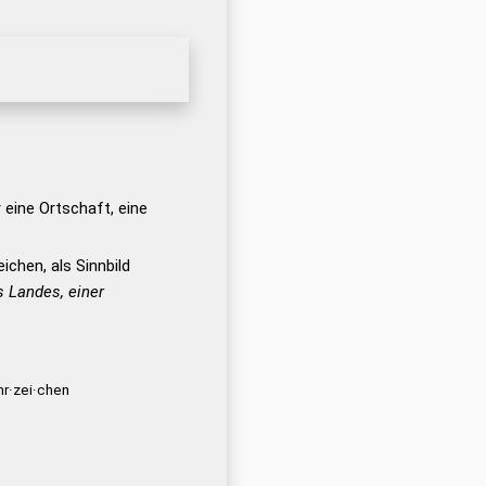
 eine Ortschaft, eine
chen, als Sinnbild
s Landes, einer
r·zei·chen