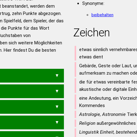
Synonyme:
t beanstandet, werden dem
en – Standardwerk in 12
vortrug, zehn Punkte abgezogen.
nden
beibehalten
 Spielfeld, dem Spieler, der das
en – Richtiges und gutes
n die Punkte für das Wort
Zeichen
utsch
Buchstaben von
eben sich weitere Möglichkeiten
en – Die deutsche Grammatik
etwas sinnlich vernehmbares
. Hier findest Du die besten
en – Deutsches
etwas dient
Gebärde, Geste oder Laut, 
aufmerksam zu machen ode
die für etwas vereinbarte fe
akustische oder digitale Ein
eine Andeutung, ein Vorzeic
Kommendes
Astrologie, Astronomie
Tierk
Religion
außergewöhnliches
ACHEREN
ZACHEREN
Linguistik Einheit, bestehend