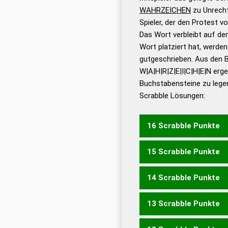
WAHRZEICHEN
zu Unrech
Dud
Spieler, der den Protest 
Bä
Das Wort verbleibt auf dem
Dud
Wort platziert hat, werde
De
gutgeschrieben. Aus den 
W|A|H|R|Z|E|I|C|H|E|N erg
Dud
Buchstabensteine zu legen
Dud
Scrabble Lösungen:
Universalwörterbuch
16 Scrabble Punkte
15 Scrabble Punkte
NACHZIEHE
14 Scrabble Punkte
HERZCHEN
NACHWEHE
13 Scrabble Punkte
ZWERCH
ERWACHEN
W
ZECHERIN
ZEICHNER