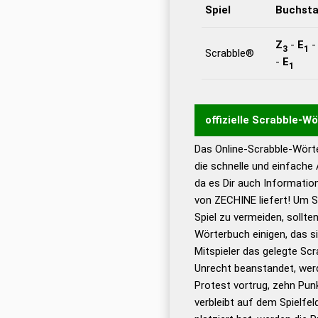
Spiel
Buchst
Z
-
E
3
1
Scrabble®
-
E
1
offizielle Scrabble-W
Das Online-Scrabble-Wörte
Wortwurzel liefert mit 
die schnelle und einfache
Wortanalyse-Algorithmu
da es Dir auch Informati
Wortbedeutung, Worttr
von ZECHINE liefert! Um S
Gültigkeit eines Wortes 
Spiel zu vermeiden, sollten
bestimmen!
zugelassene
Wörterbuch einigen, das s
Wörterbücher sind:
Mitspieler das gelegte Sc
Unrecht beanstandet, werd
Dud
Protest vortrug, zehn Pu
Bä
verbleibt auf dem Spielfel
Dud