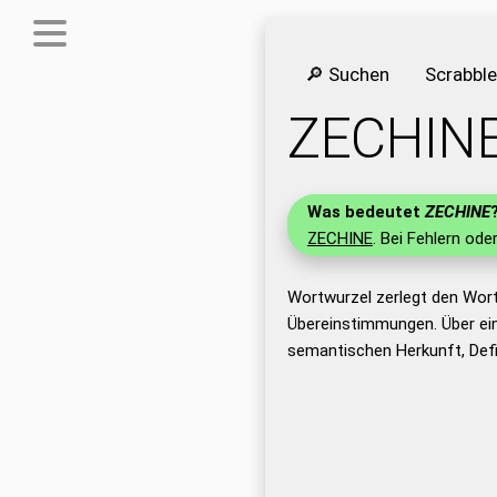
🔎 Suchen
Scrabbl
ZECHIN
Was bedeutet
ZECHINE
ZECHINE
. Bei Fehlern ode
Wortwurzel zerlegt den Wor
Übereinstimmungen. Über ei
semantischen Herkunft, Def