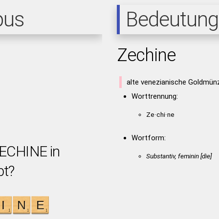
pus
Bedeutung
Zechine
alte venezianische Goldmün
Worttrennung:
Ze·chi·ne
Wortform:
ZECHINE in
Substantiv, feminin [die]
bt?