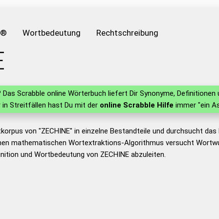
e®
Wortbedeutung
Rechtschreibung
E
?
Das Scrabble online Wörterbuch liefert Dir Synonyme, Definitione
r in Streitfällen hast Du mit der
online Scrabble Hilfe
immer "ein As
tkorpus von "ZECHINE" in einzelne Bestandteile und durchsucht da
nen mathematischen Wortextraktions-Algorithmus versucht Wortwu
inition und Wortbedeutung von ZECHINE abzuleiten.