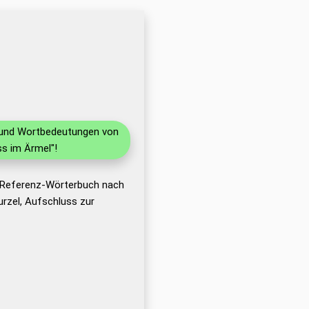
n und Wortbedeutungen von
s im Ärmel"!
s Referenz-Wörterbuch nach
rzel, Aufschluss zur