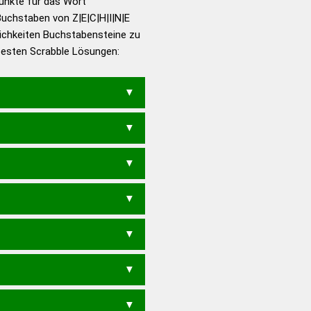
Punkte für das Wort
utsch
uchstaben von Z|E|C|H|I|N|E
ichkeiten Buchstabensteine zu
en – Die deutsche Grammatik
 besten Scrabble Lösungen:
en – Deutsches
CHEN
EIHEN
ZIEHEN
HEIZE
ZEHEN
ZEHNE
ZEIHE