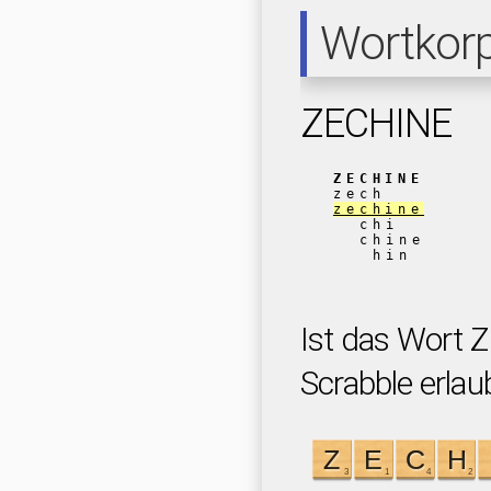
Wortkor
ZECHINE
ZECHINE
zech
zechine
chi
chine
hin
Ist das Wort 
Scrabble erlau