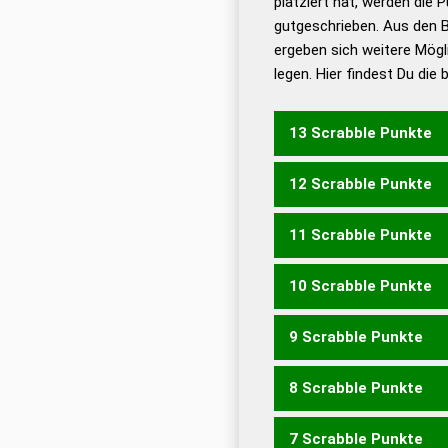
platziert hat, werden die 
De
gutgeschrieben. Aus den B
ergeben sich weitere Mögl
Dud
legen. Hier findest Du die
Dud
Universalwörterbuch
13 Scrabble Punkte
12 Scrabble Punkte
ZEICHEN
ZEICHNE
ZIE
11 Scrabble Punkte
ZECHEN
ZIECHE
10 Scrabble Punkte
ZECHE
9 Scrabble Punkte
EICHEN
8 Scrabble Punkte
EICHE
HEINZE
HEIZEN
Z
7 Scrabble Punkte
EHEC
EICH
INCH
HEINZ