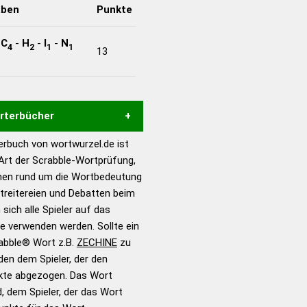
aben
Punkte
-
C
-
H
-
I
-
N
4
2
1
1
13
örterbücher
rbuch von wortwurzel.de ist
Hilfe eines semantischen
 Art der Scrabble-Wortprüfung,
s gute Anhaltspunkte zu
onen rund um die Wortbedeutung
ennung und Wortform, um die
treitereien und Debatten beim
für das Scrabble-Spiel zu
 sich alle Spieler auf das
 Turnier Scrabble-
ie verwenden werden. Sollte ein
rabble® Wort z.B.
ZECHINE
zu
en dem Spieler, der den
en – Standardwerk in 12
nkte abgezogen. Das Wort
nden
d, dem Spieler, der das Wort
en – Richtiges und gutes