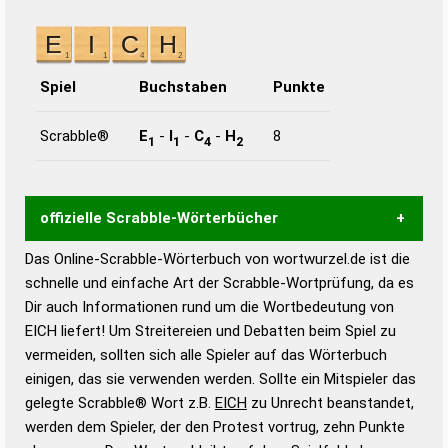
Spiel
Buchstaben
Punkte
Scrabble®
E
-
I
-
C
-
H
8
1
1
4
2
offizielle Scrabble-Wörterbücher
Das Online-Scrabble-Wörterbuch von wortwurzel.de ist die
Wortwurzel liefert mit Hilfe eines semantischen
schnelle und einfache Art der Scrabble-Wortprüfung, da es
Wortanalyse-Algorithmus gute Anhaltspunkte zu
Dir auch Informationen rund um die Wortbedeutung von
Wortbedeutung, Worttrennung und Wortform, um die
EICH liefert! Um Streitereien und Debatten beim Spiel zu
Gültigkeit eines Wortes für das Scrabble-Spiel zu
vermeiden, sollten sich alle Spieler auf das Wörterbuch
bestimmen!
zugelassene Turnier Scrabble-
einigen, das sie verwenden werden. Sollte ein Mitspieler das
Wörterbücher sind:
gelegte Scrabble® Wort z.B.
EICH
zu Unrecht beanstandet,
werden dem Spieler, der den Protest vortrug, zehn Punkte
Duden – Standardwerk in 12 Bänden