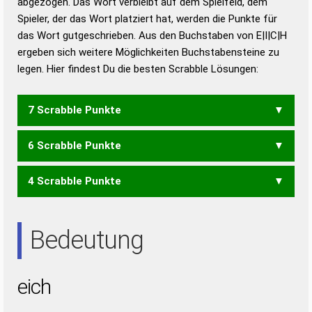
abgezogen. Das Wort verbleibt auf dem Spielfeld, dem
Duden – Richtiges und gutes
Spieler, der das Wort platziert hat, werden die Punkte für
Deutsch
das Wort gutgeschrieben. Aus den Buchstaben von E|I|C|H
ergeben sich weitere Möglichkeiten Buchstabensteine zu
Duden – Die deutsche Grammatik
legen. Hier findest Du die besten Scrabble Lösungen:
Duden – Deutsches
Universalwörterbuch
7 Scrabble Punkte
6 Scrabble Punkte
CHI
4 Scrabble Punkte
ICE
HEI
HIE
Bedeutung
eich