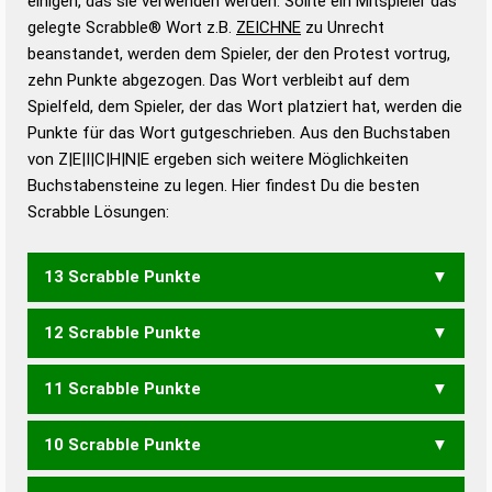
einigen, das sie verwenden werden. Sollte ein Mitspieler das
Wörterbücher sind:
gelegte Scrabble® Wort z.B.
ZEICHNE
zu Unrecht
beanstandet, werden dem Spieler, der den Protest vortrug,
Duden – Standardwerk in 12 Bänden
zehn Punkte abgezogen. Das Wort verbleibt auf dem
Duden – Richtiges und gutes
Spielfeld, dem Spieler, der das Wort platziert hat, werden die
Deutsch
Punkte für das Wort gutgeschrieben. Aus den Buchstaben
von Z|E|I|C|H|N|E ergeben sich weitere Möglichkeiten
Duden – Die deutsche Grammatik
Buchstabensteine zu legen. Hier findest Du die besten
Duden – Deutsches
Scrabble Lösungen:
Universalwörterbuch
13 Scrabble Punkte
12 Scrabble Punkte
ZECHINE
ZEICHEN
ZIECHEN
11 Scrabble Punkte
ZECHEN
ZIECHE
10 Scrabble Punkte
ZECHE