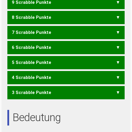
9 Scrabble Punkte
ZECH
EICHEN
8 Scrabble Punkte
EICHE
HEINZE
HEIZEN
ZEIHEN
ZIEHEN
7 Scrabble Punkte
EHEC
INCH
HEINZ
HEIZE
ZEHEN
ZEHNE
ZEIHE
ZIEHE
6 Scrabble Punkte
CHI
HEIZ
ZEHE
ZEHN
ZEIH
ZIEH
ZEINE
5 Scrabble Punkte
ICE
ZEH
HEINE
4 Scrabble Punkte
ZEN
EHEN
3 Scrabble Punkte
EHE
HEI
HIE
HIN
IHN
EINE
EIN
NEE
NIE
Bedeutung