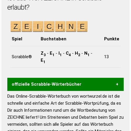
erlaubt?
Spiel
Buchstaben
Punkte
Z
-
E
-
I
-
C
-
H
-
N
-
3
1
1
4
2
1
Scrabble®
13
E
1
offizielle Scrabble-Wörterbücher
Das Online-Scrabble-Wörterbuch von wortwurzel.de ist die
Wortwurzel liefert mit Hilfe eines semantischen
schnelle und einfache Art der Scrabble-Wortprüfung, da es
Wortanalyse-Algorithmus gute Anhaltspunkte zu
Dir auch Informationen rund um die Wortbedeutung von
Wortbedeutung, Worttrennung und Wortform, um die
ZEICHNE liefert! Um Streitereien und Debatten beim Spiel zu
Gültigkeit eines Wortes für das Scrabble-Spiel zu
vermeiden, sollten sich alle Spieler auf das Wörterbuch
bestimmen!
zugelassene Turnier Scrabble-