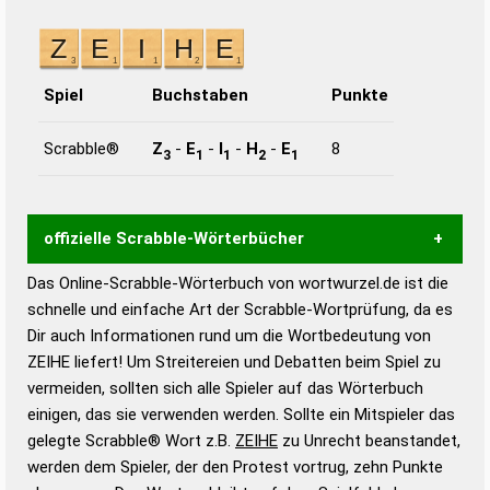
Spiel
Buchstaben
Punkte
Scrabble®
Z
-
E
-
I
-
H
-
E
8
3
1
1
2
1
offizielle Scrabble-Wörterbücher
Das Online-Scrabble-Wörterbuch von wortwurzel.de ist die
Wortwurzel liefert mit Hilfe eines semantischen
schnelle und einfache Art der Scrabble-Wortprüfung, da es
Wortanalyse-Algorithmus gute Anhaltspunkte zu
Dir auch Informationen rund um die Wortbedeutung von
Wortbedeutung, Worttrennung und Wortform, um die
ZEIHE liefert! Um Streitereien und Debatten beim Spiel zu
Gültigkeit eines Wortes für das Scrabble-Spiel zu
vermeiden, sollten sich alle Spieler auf das Wörterbuch
bestimmen!
zugelassene Turnier Scrabble-
einigen, das sie verwenden werden. Sollte ein Mitspieler das
Wörterbücher sind:
gelegte Scrabble® Wort z.B.
ZEIHE
zu Unrecht beanstandet,
werden dem Spieler, der den Protest vortrug, zehn Punkte
Duden – Standardwerk in 12 Bänden