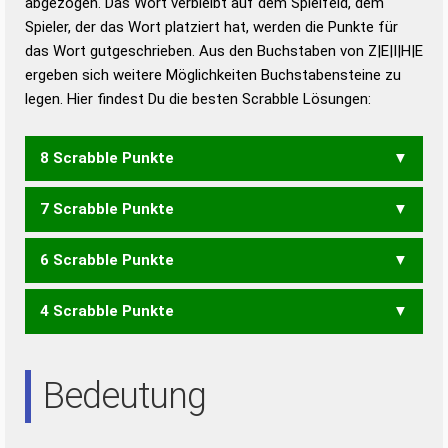
abgezogen. Das Wort verbleibt auf dem Spielfeld, dem
Duden – Richtiges und gutes
Spieler, der das Wort platziert hat, werden die Punkte für
Deutsch
das Wort gutgeschrieben. Aus den Buchstaben von Z|E|I|H|E
ergeben sich weitere Möglichkeiten Buchstabensteine zu
Duden – Die deutsche Grammatik
legen. Hier findest Du die besten Scrabble Lösungen:
Duden – Deutsches
Universalwörterbuch
8 Scrabble Punkte
7 Scrabble Punkte
HEIZE
ZIEHE
6 Scrabble Punkte
HEIZ
ZEHE
ZIEH
4 Scrabble Punkte
ZEH
EHE
HEI
HIE
Bedeutung