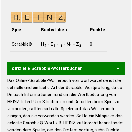
Spiel
Buchstaben
Punkte
Scrabble®
H
-
E
-
I
-
N
-
Z
8
2
1
1
1
3
offizielle Scrabble-Wörterbücher
Das Online-Scrabble-Wörterbuch von wortwurzel.de ist die
Wortwurzel liefert mit Hilfe eines semantischen
schnelle und einfache Art der Scrabble-Wortprüfung, da es
Wortanalyse-Algorithmus gute Anhaltspunkte zu
Dir auch Informationen rund um die Wortbedeutung von
Wortbedeutung, Worttrennung und Wortform, um die
HEINZ liefert! Um Streitereien und Debatten beim Spiel zu
Gültigkeit eines Wortes für das Scrabble-Spiel zu
vermeiden, sollten sich alle Spieler auf das Wörterbuch
bestimmen!
zugelassene Turnier Scrabble-
einigen, das sie verwenden werden. Sollte ein Mitspieler das
Wörterbücher sind:
gelegte Scrabble® Wort z.B.
HEINZ
zu Unrecht beanstandet,
werden dem Spieler, der den Protest vortrug, zehn Punkte
Duden – Standardwerk in 12 Bänden