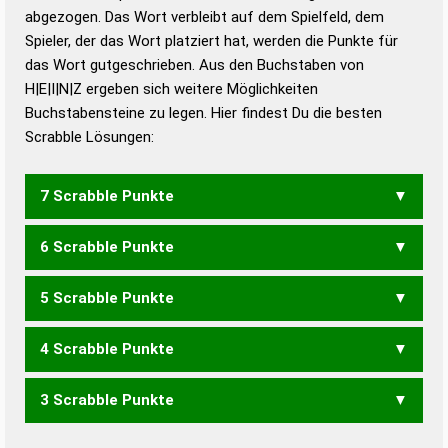
abgezogen. Das Wort verbleibt auf dem Spielfeld, dem
Duden – Richtiges und gutes
Spieler, der das Wort platziert hat, werden die Punkte für
Deutsch
das Wort gutgeschrieben. Aus den Buchstaben von
H|E|I|N|Z ergeben sich weitere Möglichkeiten
Duden – Die deutsche Grammatik
Buchstabensteine zu legen. Hier findest Du die besten
Duden – Deutsches
Scrabble Lösungen:
Universalwörterbuch
7 Scrabble Punkte
6 Scrabble Punkte
HEIZ
ZEHN
ZEIH
ZIEH
5 Scrabble Punkte
ZEH
4 Scrabble Punkte
ZEN
3 Scrabble Punkte
HIE
HIN
IHN