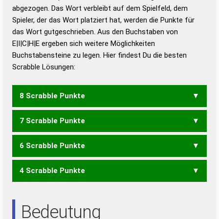
abgezogen. Das Wort verbleibt auf dem Spielfeld, dem
Duden – Richtiges und gutes
Spieler, der das Wort platziert hat, werden die Punkte für
Deutsch
das Wort gutgeschrieben. Aus den Buchstaben von
E|I|C|H|E ergeben sich weitere Möglichkeiten
Duden – Die deutsche Grammatik
Buchstabensteine zu legen. Hier findest Du die besten
Duden – Deutsches
Scrabble Lösungen:
Universalwörterbuch
8 Scrabble Punkte
7 Scrabble Punkte
EHEC
6 Scrabble Punkte
CHI
4 Scrabble Punkte
ICE
EHE
HEI
HIE
Bedeutung