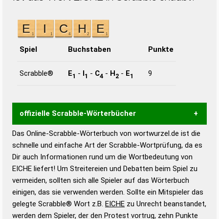
Spiel
Buchstaben
Punkte
Scrabble®
E
-
I
-
C
-
H
-
E
9
1
1
4
2
1
offizielle Scrabble-Wörterbücher
Das Online-Scrabble-Wörterbuch von wortwurzel.de ist die
Wortwurzel liefert mit Hilfe eines semantischen
schnelle und einfache Art der Scrabble-Wortprüfung, da es
Wortanalyse-Algorithmus gute Anhaltspunkte zu
Dir auch Informationen rund um die Wortbedeutung von
Wortbedeutung, Worttrennung und Wortform, um die
EICHE liefert! Um Streitereien und Debatten beim Spiel zu
Gültigkeit eines Wortes für das Scrabble-Spiel zu
vermeiden, sollten sich alle Spieler auf das Wörterbuch
bestimmen!
zugelassene Turnier Scrabble-
einigen, das sie verwenden werden. Sollte ein Mitspieler das
Wörterbücher sind:
gelegte Scrabble® Wort z.B.
EICHE
zu Unrecht beanstandet,
werden dem Spieler, der den Protest vortrug, zehn Punkte
Duden – Standardwerk in 12 Bänden