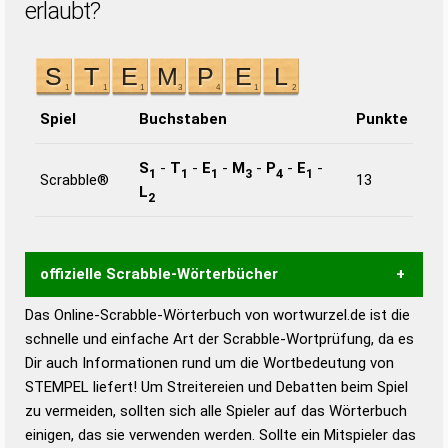
erlaubt?
Spiel
Buchstaben
Punkte
S
-
T
-
E
-
M
-
P
-
E
-
1
1
1
3
4
1
Scrabble®
13
L
2
offizielle Scrabble-Wörterbücher
Das Online-Scrabble-Wörterbuch von wortwurzel.de ist die
Wortwurzel liefert mit Hilfe eines semantischen
schnelle und einfache Art der Scrabble-Wortprüfung, da es
Wortanalyse-Algorithmus gute Anhaltspunkte zu
Dir auch Informationen rund um die Wortbedeutung von
Wortbedeutung, Worttrennung und Wortform, um die
STEMPEL liefert! Um Streitereien und Debatten beim Spiel
Gültigkeit eines Wortes für das Scrabble-Spiel zu
zu vermeiden, sollten sich alle Spieler auf das Wörterbuch
bestimmen!
zugelassene Turnier Scrabble-
einigen, das sie verwenden werden. Sollte ein Mitspieler das