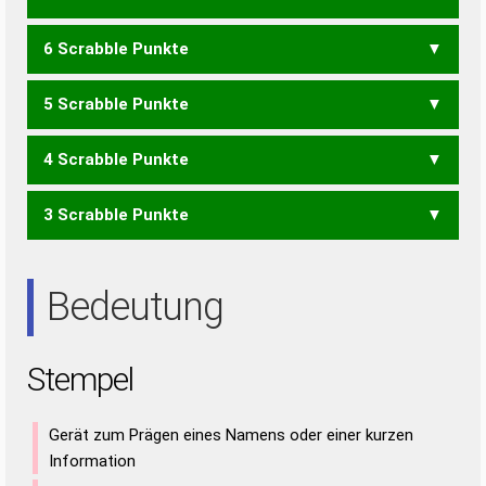
6 Scrabble Punkte
LPS
ESPE
PESE
PEST
SEPT
MESTE
METES
5 Scrabble Punkte
PES
PST
EMSE
METS
SEME
LESET
STELE
TELES
4 Scrabble Punkte
MET
SEM
ELSE
ESEL
LEES
LESE
LEST
TELE
3 Scrabble Punkte
LEE
LET
ESTE
TEES
SEE
SET
TEE
Bedeutung
Stempel
Gerät zum Prägen eines Namens oder einer kurzen
Information