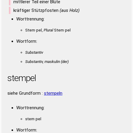
mittlerer Teil einer Blüte
kräftiger Stützpfosten
(aus Holz)
Worttrennung:
Stem·pel,
Plural
Stem·pel
Wortform:
Substantiv
Substantiv, maskulin
(der)
stempel
siehe Grundform :
stempeln
Worttrennung:
stem·pel
Wortform: