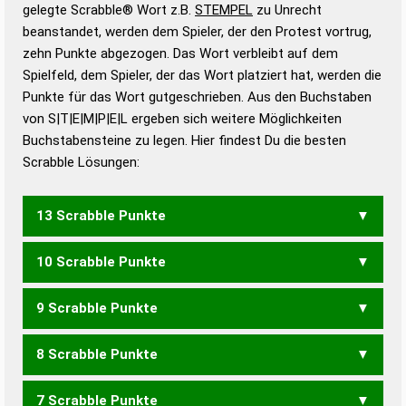
Wörterbücher sind:
gelegte Scrabble® Wort z.B.
STEMPEL
zu Unrecht
beanstandet, werden dem Spieler, der den Protest vortrug,
Duden – Standardwerk in 12 Bänden
zehn Punkte abgezogen. Das Wort verbleibt auf dem
Duden – Richtiges und gutes
Spielfeld, dem Spieler, der das Wort platziert hat, werden die
Deutsch
Punkte für das Wort gutgeschrieben. Aus den Buchstaben
von S|T|E|M|P|E|L ergeben sich weitere Möglichkeiten
Duden – Die deutsche Grammatik
Buchstabensteine zu legen. Hier findest Du die besten
Duden – Deutsches
Scrabble Lösungen:
Universalwörterbuch
13 Scrabble Punkte
10 Scrabble Punkte
STEMPLE
TEMPELS
9 Scrabble Punkte
SPELTE
8 Scrabble Punkte
PESEL
SPELT
7 Scrabble Punkte
PESET
PESTE
SEPTE