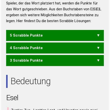
Duden – Richtiges und gutes
Spieler, der das Wort platziert hat, werden die Punkte für
Deutsch
das Wort gutgeschrieben. Aus den Buchstaben von E|S|E|L
ergeben sich weitere Möglichkeiten Buchstabensteine zu
Duden – Die deutsche Grammatik
legen. Hier findest Du die besten Scrabble Lösungen:
Duden – Deutsches
Universalwörterbuch
5 Scrabble Punkte
4 Scrabble Punkte
ELSE
LEES
LESE
3 Scrabble Punkte
LEE
SEE
Bedeutung
Esel