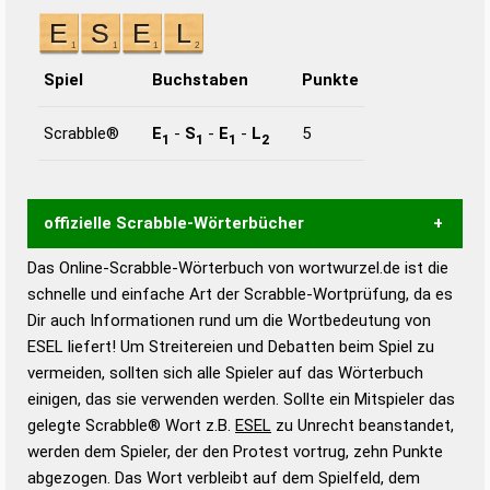
Spiel
Buchstaben
Punkte
Scrabble®
E
-
S
-
E
-
L
5
1
1
1
2
offizielle Scrabble-Wörterbücher
Das Online-Scrabble-Wörterbuch von wortwurzel.de ist die
Wortwurzel liefert mit Hilfe eines semantischen
schnelle und einfache Art der Scrabble-Wortprüfung, da es
Wortanalyse-Algorithmus gute Anhaltspunkte zu
Dir auch Informationen rund um die Wortbedeutung von
Wortbedeutung, Worttrennung und Wortform, um die
ESEL liefert! Um Streitereien und Debatten beim Spiel zu
Gültigkeit eines Wortes für das Scrabble-Spiel zu
vermeiden, sollten sich alle Spieler auf das Wörterbuch
bestimmen!
zugelassene Turnier Scrabble-
einigen, das sie verwenden werden. Sollte ein Mitspieler das
Wörterbücher sind:
gelegte Scrabble® Wort z.B.
ESEL
zu Unrecht beanstandet,
werden dem Spieler, der den Protest vortrug, zehn Punkte
Duden – Standardwerk in 12 Bänden
abgezogen. Das Wort verbleibt auf dem Spielfeld, dem