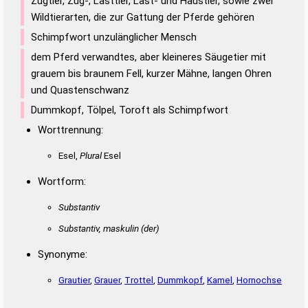
Zugtier, Zug-, Lasttier, Last- und Haustier, sowie zwei
Wildtierarten, die zur Gattung der Pferde gehören
Schimpfwort unzulänglicher Mensch
dem Pferd verwandtes, aber kleineres Säugetier mit
grauem bis braunem Fell, kurzer Mähne, langen Ohren
und Quastenschwanz
Dummkopf, Tölpel, Toroft als Schimpfwort
Worttrennung:
Esel,
Plural
Esel
Wortform:
Substantiv
Substantiv, maskulin
(der)
Synonyme:
Grautier
,
Grauer
,
Trottel
,
Dummkopf
,
Kamel
,
Hornochse