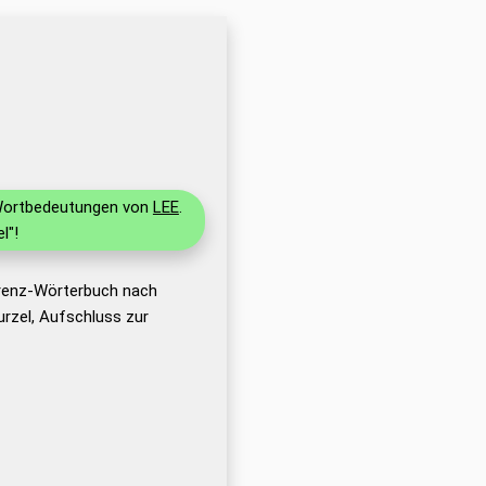
d Wortbedeutungen von
LEE
.
l"!
erenz-Wörterbuch nach
rzel, Aufschluss zur