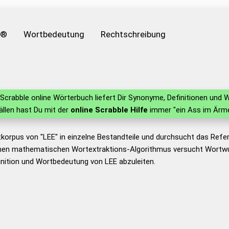
e®
Wortbedeutung
Rechtschreibung
Scrabble online Wörterbuch liefert Dir Synonyme, Definitionen un
fällen hast Du mit der
online Scrabble Hilfe
immer "ein Ass im Ärme
korpus von "LEE" in einzelne Bestandteile und durchsucht das Ref
nen mathematischen Wortextraktions-Algorithmus versucht Wortwu
nition und Wortbedeutung von LEE abzuleiten.