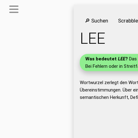
🔎 Suchen
Scrabbl
LEE
Was bedeutet
LEE
?
Das 
Bei Fehlern oder in Streit
Wortwurzel zerlegt den Wort
Übereinstimmungen. Über ei
semantischen Herkunft, Defi