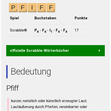
Spiel
Buchstaben
Punkte
Scrabble®
P
-
F
-
I
-
F
-
F
17
4
4
1
4
4
offizielle Scrabble-Wörterbücher
Wortwurzel liefert mit Hilfe eines semantischen
Bedeutung
Wortanalyse-Algorithmus gute Anhaltspunkte zu
Wortbedeutung, Worttrennung und Wortform, um die
Gültigkeit eines Wortes für das Scrabble-Spiel zu
Pfiff
bestimmen!
zugelassene Turnier Scrabble-
Wörterbücher sind:
kurzer, natürlich oder künstlich erzeugter Laut;
Duden – Standardwerk in 12 Bänden
Lautäußerung durch Pfeifen; vereinbarter oder