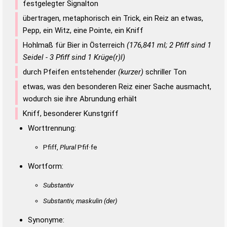
Duden – Richtiges und gutes
festgelegter Signalton
Deutsch
übertragen, metaphorisch ein Trick, ein Reiz an etwas,
Pepp, ein Witz, eine Pointe, ein Kniff
Duden – Die deutsche Grammatik
Hohlmaß für Bier in Österreich
(176,841 ml; 2 Pfiff sind 1
Duden – Deutsches
Seidel - 3 Pfiff sind 1 Krüge(r)l)
Universalwörterbuch
durch Pfeifen entstehender
(kurzer)
schriller Ton
etwas, was den besonderen Reiz einer Sache ausmacht,
wodurch sie ihre Abrundung erhält
Kniff, besonderer Kunstgriff
Worttrennung:
Pfiff,
Plural
Pfif·fe
Wortform:
Substantiv
Substantiv, maskulin
(der)
Synonyme: