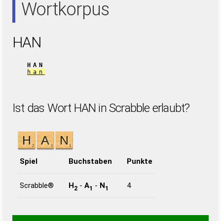
Wortkorpus
HAN
HAN
han
Ist das Wort HAN in Scrabble erlaubt?
Spiel
Buchstaben
Punkte
Scrabble®
H
-
A
-
N
4
2
1
1