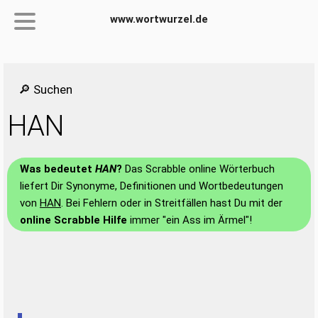
www.wortwurzel.de
🔎 Suchen
HAN
Was bedeutet
HAN
?
Das Scrabble online Wörterbuch
liefert Dir Synonyme, Definitionen und Wortbedeutungen
von
HAN
. Bei Fehlern oder in Streitfällen hast Du mit der
online Scrabble Hilfe
immer "ein Ass im Ärmel"!