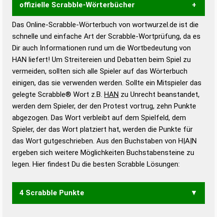
offizielle Scrabble-Wörterbücher
Das Online-Scrabble-Wörterbuch von wortwurzel.de ist die
Wortwurzel liefert mit Hilfe eines semantischen
schnelle und einfache Art der Scrabble-Wortprüfung, da es
Wortanalyse-Algorithmus gute Anhaltspunkte zu
Dir auch Informationen rund um die Wortbedeutung von
Wortbedeutung, Worttrennung und Wortform, um die
HAN liefert! Um Streitereien und Debatten beim Spiel zu
Gültigkeit eines Wortes für das Scrabble-Spiel zu
vermeiden, sollten sich alle Spieler auf das Wörterbuch
bestimmen!
zugelassene Turnier Scrabble-
einigen, das sie verwenden werden. Sollte ein Mitspieler das
Wörterbücher sind:
gelegte Scrabble® Wort z.B.
HAN
zu Unrecht beanstandet,
werden dem Spieler, der den Protest vortrug, zehn Punkte
Duden – Standardwerk in 12 Bänden
abgezogen. Das Wort verbleibt auf dem Spielfeld, dem
Duden – Richtiges und gutes
Spieler, der das Wort platziert hat, werden die Punkte für
Deutsch
das Wort gutgeschrieben. Aus den Buchstaben von H|A|N
ergeben sich weitere Möglichkeiten Buchstabensteine zu
Duden – Die deutsche Grammatik
legen. Hier findest Du die besten Scrabble Lösungen:
Duden – Deutsches
Universalwörterbuch
4 Scrabble Punkte