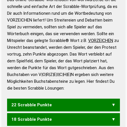
Wortwurzel liefert mit Hilfe eines semantischen
schnelle und einfache Art der Scrabble-Wortprüfung, da es
Wortanalyse-Algorithmus gute Anhaltspunkte zu
Dir auch Informationen rund um die Wortbedeutung von
Wortbedeutung, Worttrennung und Wortform, um die
VORZEICHEN liefert! Um Streitereien und Debatten beim
Gültigkeit eines Wortes für das Scrabble-Spiel zu
Spiel zu vermeiden, sollten sich alle Spieler auf das
bestimmen!
zugelassene Turnier Scrabble-
Wörterbuch einigen, das sie verwenden werden. Sollte ein
Wörterbücher sind:
Mitspieler das gelegte Scrabble® Wort z.B.
VORZEICHEN
zu
Unrecht beanstandet, werden dem Spieler, der den Protest
Duden – Standardwerk in 12 Bänden
vortrug, zehn Punkte abgezogen. Das Wort verbleibt auf
Duden – Richtiges und gutes
dem Spielfeld, dem Spieler, der das Wort platziert hat,
Deutsch
werden die Punkte für das Wort gutgeschrieben. Aus den
Buchstaben von V|O|R|Z|E|I|C|H|E|N ergeben sich weitere
Duden – Die deutsche Grammatik
Möglichkeiten Buchstabensteine zu legen. Hier findest Du
Duden – Deutsches
die besten Scrabble Lösungen:
Universalwörterbuch
22 Scrabble Punkte
18 Scrabble Punkte
VORZEICHNE