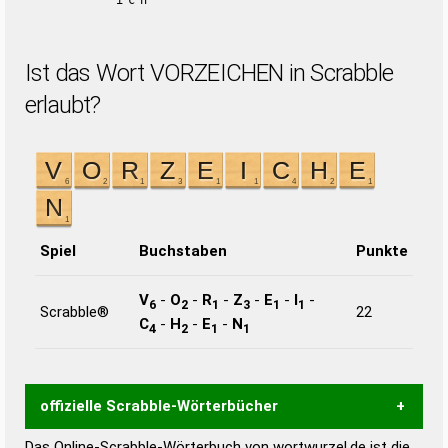
ich
Ist das Wort VORZEICHEN in Scrabble
erlaubt?
Spiel
Buchstaben
Punkte
V
-
O
-
R
-
Z
-
E
-
I
-
6
2
1
3
1
1
Scrabble®
22
C
-
H
-
E
-
N
4
2
1
1
offizielle Scrabble-Wörterbücher
Das Online-Scrabble-Wörterbuch von wortwurzel.de ist die