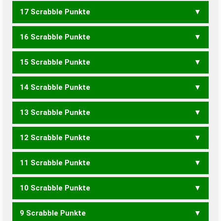
17 Scrabble Punkte
VORHEIZEN
VORZIEHEN
16 Scrabble Punkte
CHEVRON
VIECHERN
VORZIEHE
15 Scrabble Punkte
VIECHER
VIERZEHN
14 Scrabble Punkte
COVERE
COVERN
VIECHE
EVOZIER
VERHEIZ
VERZEIH
VERZIEH
13 Scrabble Punkte
COVER
COVRE
VIECH
NOVIZE
HIERVON
ZECHERIN
ZEICHNER
12 Scrabble Punkte
VOCE
VOCI
VEZIER
VORHIN
ZECHERN
ZECHINE
ZEICHNE
ZIECHEN
11 Scrabble Punkte
HIEVEN
ZECHEN
ZECHER
ZIECHE
CHEERIO
CHOREEN
10 Scrabble Punkte
VIZE
HIEVE
VORNE
ZECHE
ECHOEN
ROCHEN
VEREIN
VIEREN
EICHERN
REICHEN
RIECHEN
9 Scrabble Punkte
HIEV
VIEH
VORN
ZECH
ZORC
CHINO
CHORE
ECHOE