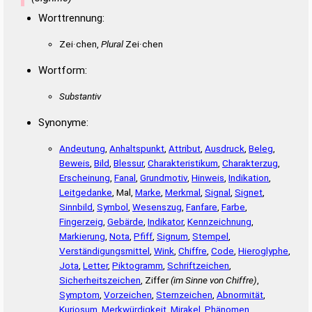
Worttrennung:
Zei·chen,
Plural
Zei·chen
Wortform:
Substantiv
Synonyme:
Andeutung
,
Anhaltspunkt
,
Attribut
,
Ausdruck
,
Beleg
,
Beweis
,
Bild
,
Blessur
,
Charakteristikum
,
Charakterzug
,
Erscheinung
,
Fanal
,
Grundmotiv
,
Hinweis
,
Indikation
,
Leitgedanke
, Mal,
Marke
,
Merkmal
,
Signal
,
Signet
,
Sinnbild
,
Symbol
,
Wesenszug
,
Fanfare
,
Farbe
,
Fingerzeig
,
Gebärde
,
Indikator
,
Kennzeichnung
,
Markierung
,
Nota
,
Pfiff
,
Signum
,
Stempel
,
Verständigungsmittel
,
Wink
,
Chiffre
,
Code
,
Hieroglyphe
,
Jota
,
Letter
,
Piktogramm
,
Schriftzeichen
,
Sicherheitszeichen
, Ziffer
(im Sinne von Chiffre)
,
Symptom
,
Vorzeichen
,
Sternzeichen
,
Abnormität
,
Kuriosum
,
Merkwürdigkeit
,
Mirakel
,
Phänomen
,