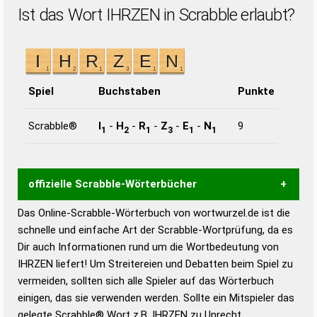
Ist das Wort IHRZEN in Scrabble erlaubt?
Spiel
Buchstaben
Punkte
Scrabble®
I
-
H
-
R
-
Z
-
E
-
N
9
1
2
1
3
1
1
offizielle Scrabble-Wörterbücher
Das Online-Scrabble-Wörterbuch von wortwurzel.de ist die
Wortwurzel liefert mit Hilfe eines semantischen
schnelle und einfache Art der Scrabble-Wortprüfung, da es
Wortanalyse-Algorithmus gute Anhaltspunkte zu
Dir auch Informationen rund um die Wortbedeutung von
Wortbedeutung, Worttrennung und Wortform, um die
IHRZEN liefert! Um Streitereien und Debatten beim Spiel zu
Gültigkeit eines Wortes für das Scrabble-Spiel zu
vermeiden, sollten sich alle Spieler auf das Wörterbuch
bestimmen!
zugelassene Turnier Scrabble-
einigen, das sie verwenden werden. Sollte ein Mitspieler das
Wörterbücher sind:
gelegte Scrabble® Wort z.B.
IHRZEN
zu Unrecht