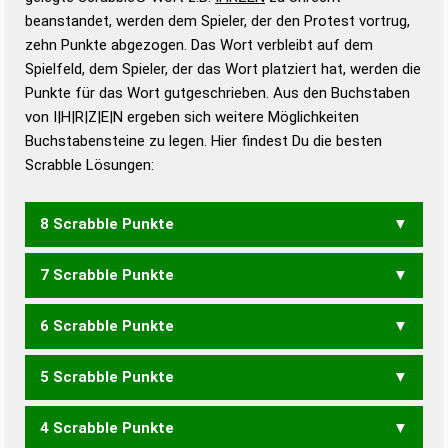
beanstandet, werden dem Spieler, der den Protest vortrug,
Duden – Standardwerk in 12 Bänden
zehn Punkte abgezogen. Das Wort verbleibt auf dem
Duden – Richtiges und gutes
Spielfeld, dem Spieler, der das Wort platziert hat, werden die
Deutsch
Punkte für das Wort gutgeschrieben. Aus den Buchstaben
von I|H|R|Z|E|N ergeben sich weitere Möglichkeiten
Duden – Die deutsche Grammatik
Buchstabensteine zu legen. Hier findest Du die besten
Duden – Deutsches
Scrabble Lösungen:
Universalwörterbuch
8 Scrabble Punkte
7 Scrabble Punkte
HEINZ
6 Scrabble Punkte
HEIZ
HERZ
ZEHN
ZEHR
ZEIH
ZIEH
5 Scrabble Punkte
ZEH
NERZ
REIZ
RENZ
ZIER
HIRNE
IHREN
REIHN
RHEIN
4 Scrabble Punkte
ERZ
ZER
HIER
HIRN
IHRE
REIH
RIEH