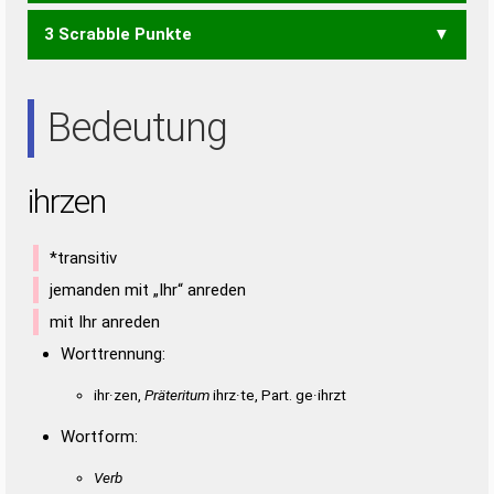
3 Scrabble Punkte
EHR
HEI
HER
HIE
HIN
IHN
REH
RHE
IREN
REIN
EIN
ERN
IRE
NIE
REN
Bedeutung
ihrzen
*transitiv
jemanden mit „Ihr“ anreden
mit Ihr anreden
Worttrennung:
ihr·zen,
Präteritum
ihrz·te, Part. ge·ihrzt
Wortform:
Verb