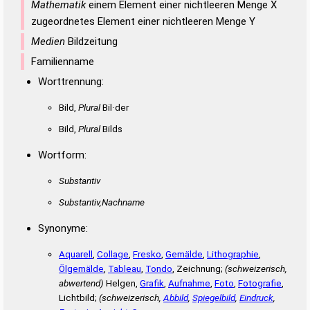
Mathematik
einem Element einer nichtleeren Menge X
zugeordnetes Element einer nichtleeren Menge Y
Medien
Bildzeitung
Familienname
Worttrennung:
Bild,
Plural
Bil·der
Bild,
Plural
Bilds
Wortform:
Substantiv
Substantiv,Nachname
Synonyme:
Aquarell
,
Collage
,
Fresko
,
Gemälde
,
Lithographie
,
Ölgemälde
,
Tableau
,
Tondo
, Zeichnung;
(schweizerisch,
abwertend)
Helgen,
Grafik
,
Aufnahme
,
Foto
,
Fotografie
,
Lichtbild;
(schweizerisch,
Abbild
,
Spiegelbild
,
Eindruck
,