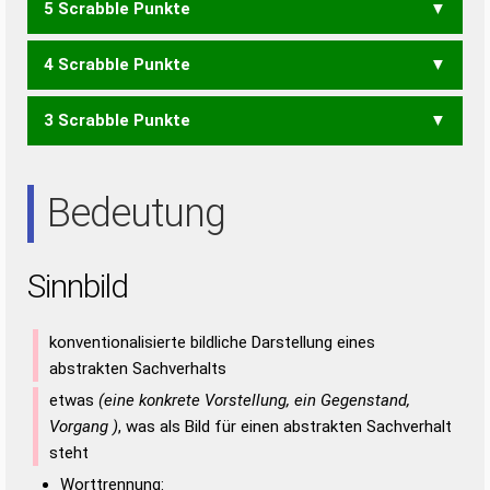
5 Scrabble Punkte
BIND
IBIS
4 Scrabble Punkte
BIN
BIS
BND
LIDS
LIND
LINS
SILD
3 Scrabble Punkte
LID
SIND
DIS
INS
NID
Bedeutung
Sinnbild
konventionalisierte bildliche Darstellung eines
abstrakten Sachverhalts
etwas
(eine konkrete Vorstellung, ein Gegenstand,
Vorgang )
, was als Bild für einen abstrakten Sachverhalt
steht
Worttrennung: