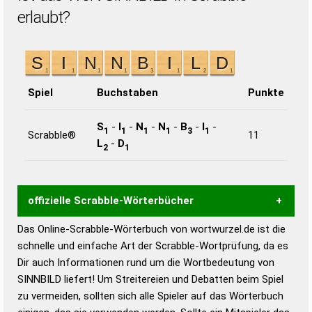
erlaubt?
Spiel
Buchstaben
Punkte
S
-
I
-
N
-
N
-
B
-
I
-
1
1
1
1
3
1
Scrabble®
11
L
-
D
2
1
offizielle Scrabble-Wörterbücher
Das Online-Scrabble-Wörterbuch von wortwurzel.de ist die
Wortwurzel liefert mit Hilfe eines semantischen
schnelle und einfache Art der Scrabble-Wortprüfung, da es
Wortanalyse-Algorithmus gute Anhaltspunkte zu
Dir auch Informationen rund um die Wortbedeutung von
Wortbedeutung, Worttrennung und Wortform, um die
SINNBILD liefert! Um Streitereien und Debatten beim Spiel
Gültigkeit eines Wortes für das Scrabble-Spiel zu
zu vermeiden, sollten sich alle Spieler auf das Wörterbuch
bestimmen!
zugelassene Turnier Scrabble-