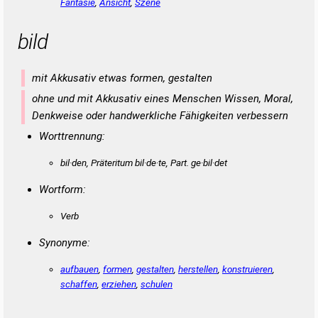
Fantasie
,
Ansicht
,
Szene
bild
mit Akkusativ etwas formen, gestalten
ohne und mit Akkusativ eines Menschen Wissen, Moral,
Denkweise oder handwerkliche Fähigkeiten verbessern
Worttrennung:
bil·den,
Präteritum
bil·de·te, Part. ge·bil·det
Wortform:
Verb
Synonyme:
aufbauen
,
formen
,
gestalten
,
herstellen
,
konstruieren
,
schaffen
,
erziehen
,
schulen