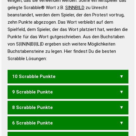
einigen, das sie verwenden werden. Sollte ein Mitspieler das
Wörterbücher sind:
gelegte Scrabble® Wort z.B.
SINNBILD
zu Unrecht
beanstandet, werden dem Spieler, der den Protest vortrug,
Duden – Standardwerk in 12 Bänden
zehn Punkte abgezogen. Das Wort verbleibt auf dem
Duden – Richtiges und gutes
Spielfeld, dem Spieler, der das Wort platziert hat, werden die
Deutsch
Punkte für das Wort gutgeschrieben. Aus den Buchstaben
von S|I|N|N|B|I|L|D ergeben sich weitere Möglichkeiten
Duden – Die deutsche Grammatik
Buchstabensteine zu legen. Hier findest Du die besten
Duden – Deutsches
Scrabble Lösungen:
Universalwörterbuch
10 Scrabble Punkte
9 Scrabble Punkte
BILDNIS
INBILDS
8 Scrabble Punkte
BLINIS
INBILD
6 Scrabble Punkte
BILDS
BLIND
BLINI