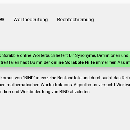
e®
Wortbedeutung
Rechtschreibung
 Scrabble online Wörterbuch liefert Dir Synonyme, Definitionen un
Streitfällen hast Du mit der
online Scrabble Hilfe
immer "ein Ass im
korpus von "BIND" in einzelne Bestandteile und durchsucht das Re
nen mathematischen Wortextraktions-Algorithmus versucht Wortwu
nition und Wortbedeutung von BIND abzuleiten.