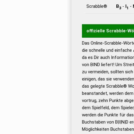
Scrabble®
B
-
I
-
3
1
offizielle Scrabble-W
Das Online-Scrabble-Wörte
Wortwurzel liefert mit 
die schnelle und einfache
Wortanalyse-Algorithmu
da es Dir auch Informati
Wortbedeutung, Worttr
von BIND liefert! Um Strei
Gültigkeit eines Wortes 
zu vermeiden, sollten sich
bestimmen!
zugelassene
einigen, das sie verwenden
Wörterbücher sind:
das gelegte Scrabble® Wo
beanstandet, werden dem S
Dud
vortrug, zehn Punkte abge
Bä
dem Spielfeld, dem Spieler,
Dud
werden die Punkte für da
De
Buchstaben von B|I|N|D er
Möglichkeiten Buchstabens
Dud