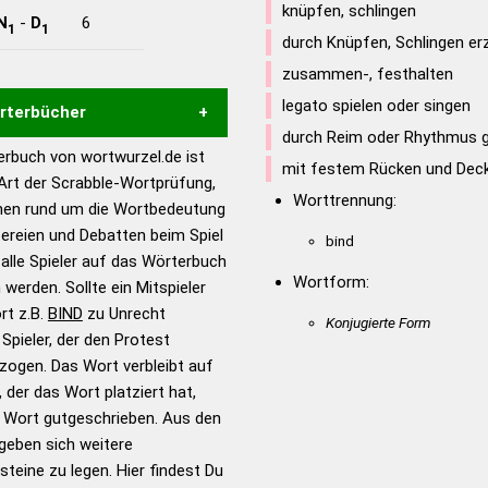
knüpfen, schlingen
N
-
D
6
1
1
durch Knüpfen, Schlingen e
zusammen-, festhalten
legato spielen oder singen
örterbücher
durch Reim oder Rhythmus g
rbuch von wortwurzel.de ist
mit festem Rücken und Dec
Hilfe eines semantischen
 Art der Scrabble-Wortprüfung,
s gute Anhaltspunkte zu
Worttrennung:
onen rund um die Wortbedeutung
ennung und Wortform, um die
tereien und Debatten beim Spiel
bind
für das Scrabble-Spiel zu
 alle Spieler auf das Wörterbuch
 Turnier Scrabble-
Wortform:
 werden. Sollte ein Mitspieler
rt z.B.
BIND
zu Unrecht
Konjugierte Form
pieler, der den Protest
en – Standardwerk in 12
zogen. Das Wort verbleibt auf
nden
 der das Wort platziert hat,
en – Richtiges und gutes
s Wort gutgeschrieben. Aus den
utsch
geben sich weitere
teine zu legen. Hier findest Du
en – Die deutsche Grammatik