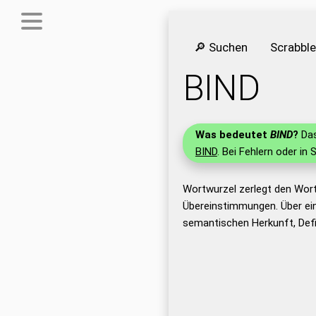
🔎 Suchen
Scrabbl
BIND
Was bedeutet
BIND
?
Das
BIND
. Bei Fehlern oder in 
Wortwurzel zerlegt den Wort
Übereinstimmungen. Über ei
semantischen Herkunft, Defi