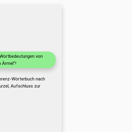
d Wortbedeutungen von
 Ärmel"!
ferenz-Wörterbuch nach
rzel, Aufschluss zur