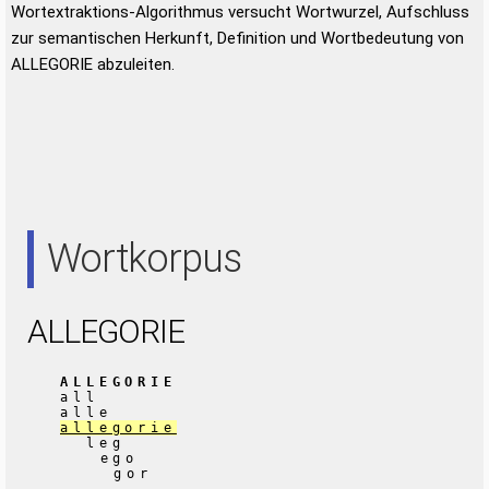
Wortextraktions-Algorithmus versucht Wortwurzel, Aufschluss
zur semantischen Herkunft, Definition und Wortbedeutung von
ALLEGORIE abzuleiten.
Wortkorpus
ALLEGORIE
ALLEGORIE
all
alle
allegorie
leg
ego
gor