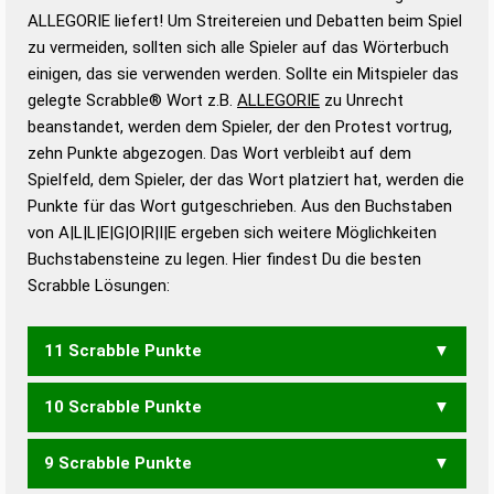
Wortbedeutung, Worttrennung und Wortform, um die
ALLEGORIE liefert! Um Streitereien und Debatten beim Spiel
Gültigkeit eines Wortes für das Scrabble-Spiel zu
zu vermeiden, sollten sich alle Spieler auf das Wörterbuch
bestimmen!
zugelassene Turnier Scrabble-
einigen, das sie verwenden werden. Sollte ein Mitspieler das
Wörterbücher sind:
gelegte Scrabble® Wort z.B.
ALLEGORIE
zu Unrecht
beanstandet, werden dem Spieler, der den Protest vortrug,
Duden – Standardwerk in 12 Bänden
zehn Punkte abgezogen. Das Wort verbleibt auf dem
Duden – Richtiges und gutes
Spielfeld, dem Spieler, der das Wort platziert hat, werden die
Deutsch
Punkte für das Wort gutgeschrieben. Aus den Buchstaben
von A|L|L|E|G|O|R|I|E ergeben sich weitere Möglichkeiten
Duden – Die deutsche Grammatik
Buchstabensteine zu legen. Hier findest Du die besten
Duden – Deutsches
Scrabble Lösungen:
Universalwörterbuch
11 Scrabble Punkte
10 Scrabble Punkte
ALLEGRO
GORILLA
ROLLIGE
ALLERGIE
9 Scrabble Punkte
GROLLE
ROLLIG
GALLIER
LEGALER
LOGIERE
LORELEI