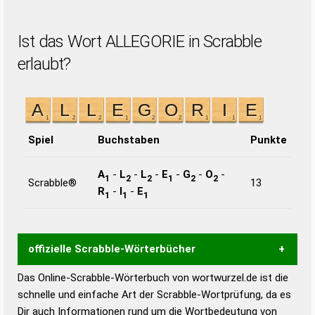
Ist das Wort ALLEGORIE in Scrabble
erlaubt?
Spiel
Buchstaben
Punkte
A
-
L
-
L
-
E
-
G
-
O
-
1
2
2
1
2
2
Scrabble®
13
R
-
I
-
E
1
1
1
offizielle Scrabble-Wörterbücher
Das Online-Scrabble-Wörterbuch von wortwurzel.de ist die
Wortwurzel liefert mit Hilfe eines semantischen
schnelle und einfache Art der Scrabble-Wortprüfung, da es
Wortanalyse-Algorithmus gute Anhaltspunkte zu
Dir auch Informationen rund um die Wortbedeutung von