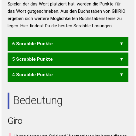
Duden – Richtiges und gutes
Spieler, der das Wort platziert hat, werden die Punkte für
Deutsch
das Wort gutgeschrieben. Aus den Buchstaben von G|I|R|O
ergeben sich weitere Möglichkeiten Buchstabensteine zu
Duden – Die deutsche Grammatik
legen. Hier findest Du die besten Scrabble Lösungen:
Duden – Deutsches
Universalwörterbuch
6 Scrabble Punkte
5 Scrabble Punkte
IGOR
4 Scrabble Punkte
GOI
GOR
RIO
ROI
Bedeutung
Giro