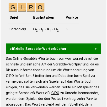
Spiel
Buchstaben
Punkte
Scrabble®
G
-
I
-
R
-
O
6
2
1
1
2
offizielle Scrabble-Wörterbücher
Das Online-Scrabble-Wörterbuch von wortwurzel.de ist die
Wortwurzel liefert mit Hilfe eines semantischen
schnelle und einfache Art der Scrabble-Wortprüfung, da es
Wortanalyse-Algorithmus gute Anhaltspunkte zu
Dir auch Informationen rund um die Wortbedeutung von
Wortbedeutung, Worttrennung und Wortform, um die
GIRO liefert! Um Streitereien und Debatten beim Spiel zu
Gültigkeit eines Wortes für das Scrabble-Spiel zu
vermeiden, sollten sich alle Spieler auf das Wörterbuch
bestimmen!
zugelassene Turnier Scrabble-
einigen, das sie verwenden werden. Sollte ein Mitspieler das
Wörterbücher sind:
gelegte Scrabble® Wort z.B.
GIRO
zu Unrecht beanstandet,
werden dem Spieler, der den Protest vortrug, zehn Punkte
Duden – Standardwerk in 12 Bänden
abgezogen. Das Wort verbleibt auf dem Spielfeld, dem