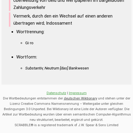
Überweisung von Geld und Wertpapieren im bargeldlosen
Zahlungsverkehr
Vermerk, durch den ein Wechsel auf einen anderen
übertragen wird; Indossament
Worttrennung:
Gi·ro
Wortform:
Substantiv, Neutrum [das] Bankwesen
Datenschutz
|
Impressum
Die Wortbedeutungen entstammen der
deutschen Wiktionary
und stehen unter der
Lizenz Creative Commons Namensnennung – Weitergabe unter gleichen
Bedingungen 3.0 Unported. Bei Wiktionary ist eine Liste der Autoren verfügbar. Die
Artikel zur Wortbedeutung wurden über einen semantischen Computer-Algorithmus
neu strukturiert, bearbeitet, ergänzt und gekürzt.
SCRABBLE® is a registered trademark of J.W. Spear & Sons Limited