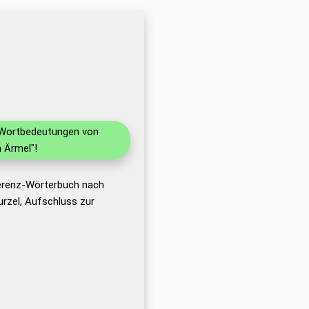
d Wortbedeutungen von
 Ärmel"!
ferenz-Wörterbuch nach
rzel, Aufschluss zur