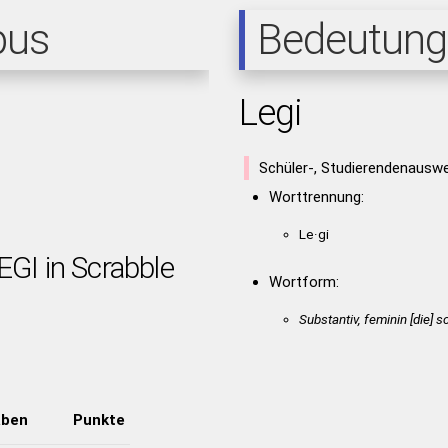
pus
Bedeutung
Legi
Schüler-, Studierendenauswe
Worttrennung:
Le·gi
EGI in Scrabble
Wortform:
Substantiv, feminin [die] 
aben
Punkte