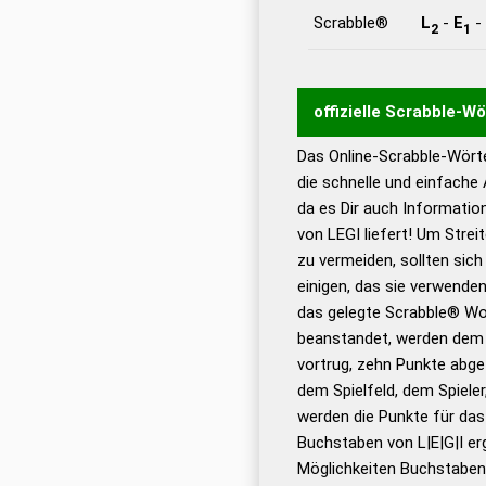
Scrabble®
L
-
E
-
2
1
offizielle Scrabble-W
Das Online-Scrabble-Wörte
Wortwurzel liefert mit 
die schnelle und einfache
Wortanalyse-Algorithmu
da es Dir auch Informati
Wortbedeutung, Worttr
von LEGI liefert! Um Strei
Gültigkeit eines Wortes 
zu vermeiden, sollten sich
bestimmen!
zugelassene
einigen, das sie verwenden
Wörterbücher sind:
das gelegte Scrabble® Wo
beanstandet, werden dem S
Dud
vortrug, zehn Punkte abge
Bä
dem Spielfeld, dem Spieler,
Dud
werden die Punkte für da
De
Buchstaben von L|E|G|I er
Möglichkeiten Buchstabens
Dud