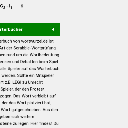
G
-
I
6
2
1
örterbücher
rbuch von wortwurzel.de ist
Hilfe eines semantischen
 Art der Scrabble-Wortprüfung,
s gute Anhaltspunkte zu
onen rund um die Wortbedeutung
ennung und Wortform, um die
tereien und Debatten beim Spiel
für das Scrabble-Spiel zu
 alle Spieler auf das Wörterbuch
 Turnier Scrabble-
 werden. Sollte ein Mitspieler
rt z.B.
LEGI
zu Unrecht
pieler, der den Protest
en – Standardwerk in 12
zogen. Das Wort verbleibt auf
nden
 der das Wort platziert hat,
en – Richtiges und gutes
s Wort gutgeschrieben. Aus den
utsch
geben sich weitere
teine zu legen. Hier findest Du
en – Die deutsche Grammatik