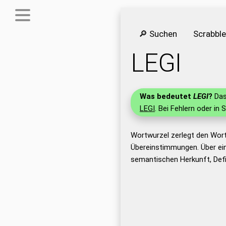
🔎 Suchen
Scrabbl
LEGI
Was bedeutet
LEGI
?
Das
LEGI
. Bei Fehlern oder in 
Wortwurzel zerlegt den Wort
Übereinstimmungen. Über ei
semantischen Herkunft, Defi