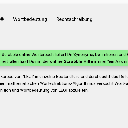
e®
Wortbedeutung
Rechtschreibung
 Scrabble online Wörterbuch liefert Dir Synonyme, Definitionen un
Streitfällen hast Du mit der
online Scrabble Hilfe
immer "ein Ass im
korpus von "LEGI" in einzelne Bestandteile und durchsucht das Re
nen mathematischen Wortextraktions-Algorithmus versucht Wortwu
nition und Wortbedeutung von LEGI abzuleiten.