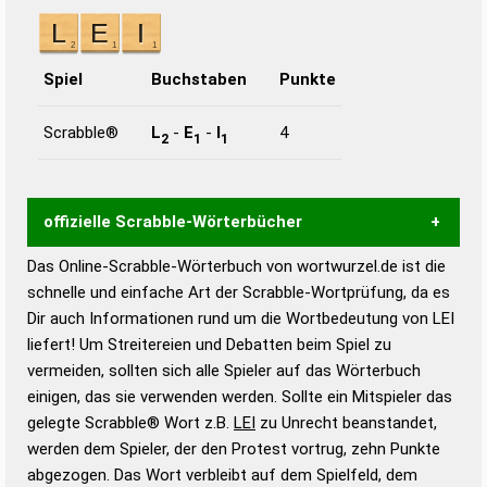
Spiel
Buchstaben
Punkte
Scrabble®
L
-
E
-
I
4
2
1
1
offizielle Scrabble-Wörterbücher
Das Online-Scrabble-Wörterbuch von wortwurzel.de ist die
Wortwurzel liefert mit Hilfe eines semantischen
schnelle und einfache Art der Scrabble-Wortprüfung, da es
Wortanalyse-Algorithmus gute Anhaltspunkte zu
Dir auch Informationen rund um die Wortbedeutung von LEI
Wortbedeutung, Worttrennung und Wortform, um die
liefert! Um Streitereien und Debatten beim Spiel zu
Gültigkeit eines Wortes für das Scrabble-Spiel zu
vermeiden, sollten sich alle Spieler auf das Wörterbuch
bestimmen!
zugelassene Turnier Scrabble-
einigen, das sie verwenden werden. Sollte ein Mitspieler das
Wörterbücher sind:
gelegte Scrabble® Wort z.B.
LEI
zu Unrecht beanstandet,
werden dem Spieler, der den Protest vortrug, zehn Punkte
Duden – Standardwerk in 12 Bänden
abgezogen. Das Wort verbleibt auf dem Spielfeld, dem