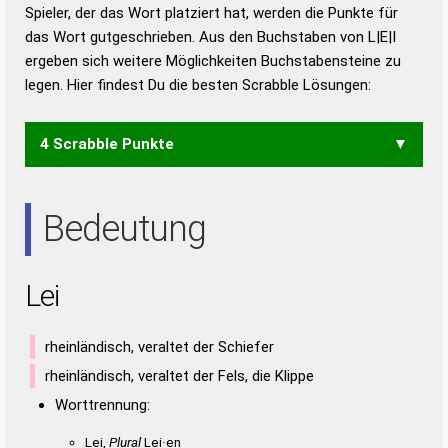
Duden – Richtiges und gutes
Spieler, der das Wort platziert hat, werden die Punkte für
Deutsch
das Wort gutgeschrieben. Aus den Buchstaben von L|E|I
ergeben sich weitere Möglichkeiten Buchstabensteine zu
Duden – Die deutsche Grammatik
legen. Hier findest Du die besten Scrabble Lösungen:
Duden – Deutsches
Universalwörterbuch
4 Scrabble Punkte
EIL
Bedeutung
Lei
rheinländisch, veraltet der Schiefer
rheinländisch, veraltet der Fels, die Klippe
Worttrennung:
Lei,
Plural
Lei·en