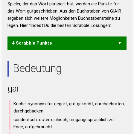
Duden – Richtiges und gutes
Spieler, der das Wort platziert hat, werden die Punkte für
Deutsch
das Wort gutgeschrieben. Aus den Buchstaben von G|A|R
ergeben sich weitere Möglichkeiten Buchstabensteine zu
Duden – Die deutsche Grammatik
legen. Hier findest Du die besten Scrabble Lösungen:
Duden – Deutsches
Universalwörterbuch
4 Scrabble Punkte
ARG
RAG
Bedeutung
gar
Küche, synonym für gegart, gut gekocht, durchgebraten,
durchgebacken
süddeutsch, österreichisch, umgangssprachlich zu
Ende, aufgebraucht