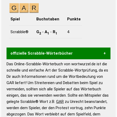
Spiel
Buchstaben
Punkte
Scrabble®
G
-
A
-
R
4
2
1
1
offizielle Scrabble-Wörterbücher
Das Online-Scrabble-Wörterbuch von wortwurzel.de ist die
Wortwurzel liefert mit Hilfe eines semantischen
schnelle und einfache Art der Scrabble-Wortprüfung, da es
Wortanalyse-Algorithmus gute Anhaltspunkte zu
Dir auch Informationen rund um die Wortbedeutung von
Wortbedeutung, Worttrennung und Wortform, um die
GAR liefert! Um Streitereien und Debatten beim Spiel zu
Gültigkeit eines Wortes für das Scrabble-Spiel zu
vermeiden, sollten sich alle Spieler auf das Wörterbuch
bestimmen!
zugelassene Turnier Scrabble-
einigen, das sie verwenden werden. Sollte ein Mitspieler das
Wörterbücher sind:
gelegte Scrabble® Wort z.B.
GAR
zu Unrecht beanstandet,
werden dem Spieler, der den Protest vortrug, zehn Punkte
Duden – Standardwerk in 12 Bänden
abgezogen. Das Wort verbleibt auf dem Spielfeld, dem