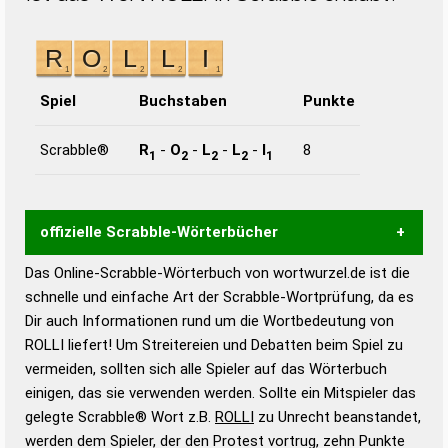
Spiel
Buchstaben
Punkte
Scrabble®
R
-
O
-
L
-
L
-
I
8
1
2
2
2
1
offizielle Scrabble-Wörterbücher
Das Online-Scrabble-Wörterbuch von wortwurzel.de ist die
Wortwurzel liefert mit Hilfe eines semantischen
schnelle und einfache Art der Scrabble-Wortprüfung, da es
Wortanalyse-Algorithmus gute Anhaltspunkte zu
Dir auch Informationen rund um die Wortbedeutung von
Wortbedeutung, Worttrennung und Wortform, um die
ROLLI liefert! Um Streitereien und Debatten beim Spiel zu
Gültigkeit eines Wortes für das Scrabble-Spiel zu
vermeiden, sollten sich alle Spieler auf das Wörterbuch
bestimmen!
zugelassene Turnier Scrabble-
einigen, das sie verwenden werden. Sollte ein Mitspieler das
Wörterbücher sind:
gelegte Scrabble® Wort z.B.
ROLLI
zu Unrecht beanstandet,
werden dem Spieler, der den Protest vortrug, zehn Punkte
Duden – Standardwerk in 12 Bänden