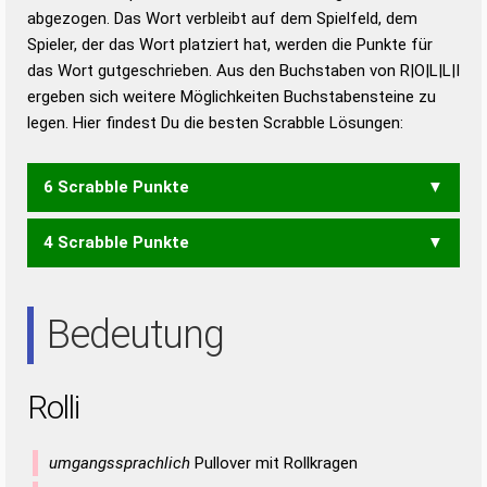
abgezogen. Das Wort verbleibt auf dem Spielfeld, dem
Duden – Richtiges und gutes
Spieler, der das Wort platziert hat, werden die Punkte für
Deutsch
das Wort gutgeschrieben. Aus den Buchstaben von R|O|L|L|I
ergeben sich weitere Möglichkeiten Buchstabensteine zu
Duden – Die deutsche Grammatik
legen. Hier findest Du die besten Scrabble Lösungen:
Duden – Deutsches
Universalwörterbuch
6 Scrabble Punkte
4 Scrabble Punkte
LORI
RILL
RIO
ROI
Bedeutung
Rolli
umgangssprachlich
Pullover mit Rollkragen