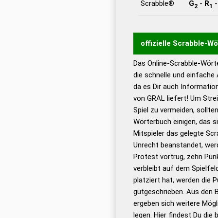
Scrabble®
G
-
R
2
1
offizielle Scrabble-W
Das Online-Scrabble-Wörte
Wortwurzel liefert mit 
die schnelle und einfache
Wortanalyse-Algorithmu
da es Dir auch Informati
Wortbedeutung, Worttr
von GRAL liefert! Um Stre
Gültigkeit eines Wortes 
Spiel zu vermeiden, sollten
bestimmen!
zugelassene
Wörterbuch einigen, das s
Wörterbücher sind:
Mitspieler das gelegte Sc
Unrecht beanstandet, werd
Dud
Protest vortrug, zehn Pu
Bä
verbleibt auf dem Spielfel
Dud
platziert hat, werden die 
De
gutgeschrieben. Aus den 
ergeben sich weitere Mögl
Dud
legen. Hier findest Du die