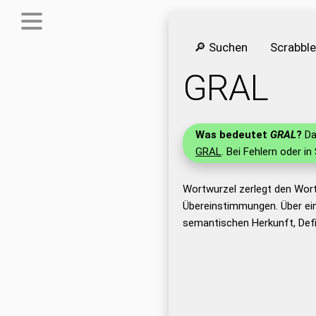
🔎 Suchen
Scrabbl
GRAL
Was bedeutet
GRAL
?
Da
GRAL
. Bei Fehlern oder in
Wortwurzel zerlegt den Wor
Übereinstimmungen. Über ei
semantischen Herkunft, Def