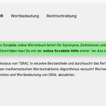
e®
Wortbedeutung
Rechtschreibung
s Scrabble online Wörterbuch liefert Dir Synonyme, Definitionen u
 Streitfällen hast Du mit der
online Scrabble Hilfe
immer "ein Ass i
tkorpus von "GRAL" in einzelne Bestandteile und durchsucht das R
nen mathematischen Wortextraktions-Algorithmus versucht Wortwu
inition und Wortbedeutung von GRAL abzuleiten.