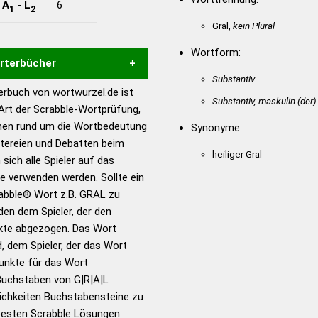
-
A
-
L
6
1
2
Gral,
kein Plural
Wortform:
örterbücher
Substantiv
rbuch von wortwurzel.de ist
Substantiv, maskulin
(der)
Hilfe eines semantischen
 Art der Scrabble-Wortprüfung,
s gute Anhaltspunkte zu
onen rund um die Wortbedeutung
Synonyme:
ennung und Wortform, um die
itereien und Debatten beim
für das Scrabble-Spiel zu
heiliger Gral
 sich alle Spieler auf das
 Turnier Scrabble-
ie verwenden werden. Sollte ein
rabble® Wort z.B.
GRAL
zu
en dem Spieler, der den
en – Standardwerk in 12
nkte abgezogen. Das Wort
nden
d, dem Spieler, der das Wort
en – Richtiges und gutes
Punkte für das Wort
utsch
Buchstaben von G|R|A|L
ichkeiten Buchstabensteine zu
en – Die deutsche Grammatik
 besten Scrabble Lösungen: