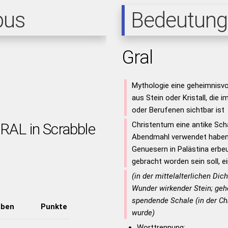
pus
Bedeutung
Gral
Mythologie eine geheimnisvol
aus Stein oder Kristall, die
oder Berufenen sichtbar ist
GRAL in Scrabble
Christentum eine antike Scha
Abendmahl verwendet haben s
Genuesern in Palästina erbe
gebracht worden sein soll, ei
(in der mittelalterlichen Dic
Wunder wirkender Stein; geh
spendende Schale (in der Chr
aben
Punkte
wurde)
Worttrennung: