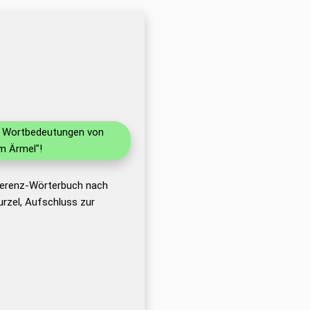
nd Wortbedeutungen von
m Ärmel"!
eferenz-Wörterbuch nach
rzel, Aufschluss zur