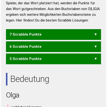
Duden – Richtiges und gutes
Spieler, der das Wort platziert hat, werden die Punkte für
Deutsch
das Wort gutgeschrieben. Aus den Buchstaben von O|L|G|A
ergeben sich weitere Möglichkeiten Buchstabensteine zu
Duden – Die deutsche Grammatik
legen. Hier findest Du die besten Scrabble Lösungen:
Duden – Deutsches
Universalwörterbuch
7 Scrabble Punkte
6 Scrabble Punkte
GOAL
5 Scrabble Punkte
LOG
GAL
LAG
LOA
Bedeutung
Olga