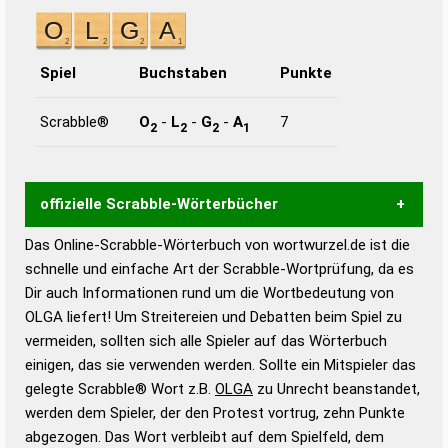
Spiel
Buchstaben
Punkte
Scrabble®
O
-
L
-
G
-
A
7
2
2
2
1
offizielle Scrabble-Wörterbücher
Das Online-Scrabble-Wörterbuch von wortwurzel.de ist die
Wortwurzel liefert mit Hilfe eines semantischen
schnelle und einfache Art der Scrabble-Wortprüfung, da es
Wortanalyse-Algorithmus gute Anhaltspunkte zu
Dir auch Informationen rund um die Wortbedeutung von
Wortbedeutung, Worttrennung und Wortform, um die
OLGA liefert! Um Streitereien und Debatten beim Spiel zu
Gültigkeit eines Wortes für das Scrabble-Spiel zu
vermeiden, sollten sich alle Spieler auf das Wörterbuch
bestimmen!
zugelassene Turnier Scrabble-
einigen, das sie verwenden werden. Sollte ein Mitspieler das
Wörterbücher sind:
gelegte Scrabble® Wort z.B.
OLGA
zu Unrecht beanstandet,
werden dem Spieler, der den Protest vortrug, zehn Punkte
Duden – Standardwerk in 12 Bänden
abgezogen. Das Wort verbleibt auf dem Spielfeld, dem