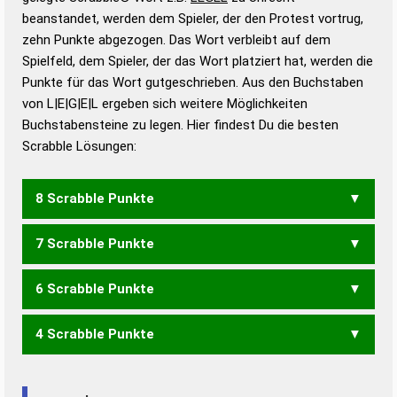
beanstandet, werden dem Spieler, der den Protest vortrug,
Duden – Standardwerk in 12 Bänden
zehn Punkte abgezogen. Das Wort verbleibt auf dem
Duden – Richtiges und gutes
Spielfeld, dem Spieler, der das Wort platziert hat, werden die
Deutsch
Punkte für das Wort gutgeschrieben. Aus den Buchstaben
von L|E|G|E|L ergeben sich weitere Möglichkeiten
Duden – Die deutsche Grammatik
Buchstabensteine zu legen. Hier findest Du die besten
Duden – Deutsches
Scrabble Lösungen:
Universalwörterbuch
8 Scrabble Punkte
7 Scrabble Punkte
GELLE
6 Scrabble Punkte
GELL
4 Scrabble Punkte
ELLE
GELE
LEE