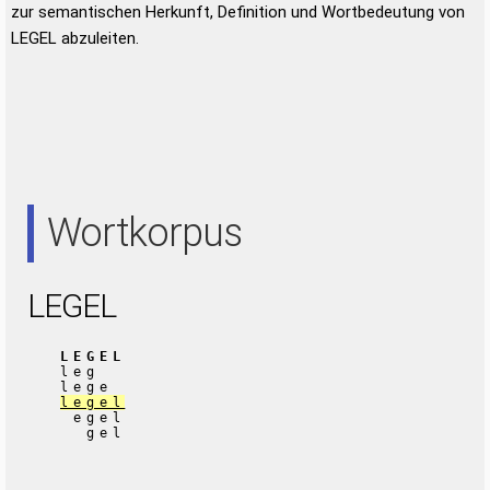
zur semantischen Herkunft, Definition und Wortbedeutung von
LEGEL abzuleiten.
Wortkorpus
LEGEL
LEGEL
leg
lege
legel
egel
gel