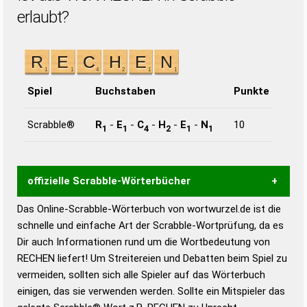
erlaubt?
Spiel
Buchstaben
Punkte
Scrabble®
R
-
E
-
C
-
H
-
E
-
N
10
1
1
4
2
1
1
offizielle Scrabble-Wörterbücher
Das Online-Scrabble-Wörterbuch von wortwurzel.de ist die
Wortwurzel liefert mit Hilfe eines semantischen
schnelle und einfache Art der Scrabble-Wortprüfung, da es
Wortanalyse-Algorithmus gute Anhaltspunkte zu
Dir auch Informationen rund um die Wortbedeutung von
Wortbedeutung, Worttrennung und Wortform, um die
RECHEN liefert! Um Streitereien und Debatten beim Spiel zu
Gültigkeit eines Wortes für das Scrabble-Spiel zu
vermeiden, sollten sich alle Spieler auf das Wörterbuch
bestimmen!
zugelassene Turnier Scrabble-
einigen, das sie verwenden werden. Sollte ein Mitspieler das
Wörterbücher sind: