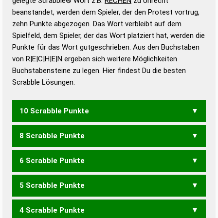
gelegte Scrabble® Wort z.B.
RECHEN
zu Unrecht
beanstandet, werden dem Spieler, der den Protest vortrug,
Duden – Standardwerk in 12 Bänden
zehn Punkte abgezogen. Das Wort verbleibt auf dem
Duden – Richtiges und gutes
Spielfeld, dem Spieler, der das Wort platziert hat, werden die
Deutsch
Punkte für das Wort gutgeschrieben. Aus den Buchstaben
von R|E|C|H|E|N ergeben sich weitere Möglichkeiten
Duden – Die deutsche Grammatik
Buchstabensteine zu legen. Hier findest Du die besten
Duden – Deutsches
Scrabble Lösungen:
Universalwörterbuch
10 Scrabble Punkte
8 Scrabble Punkte
RECHNE
6 Scrabble Punkte
EHEC
5 Scrabble Punkte
CER
EHERN
EHREN
REHEN
4 Scrabble Punkte
EHEN
EHER
EHRE
HEER
REHE