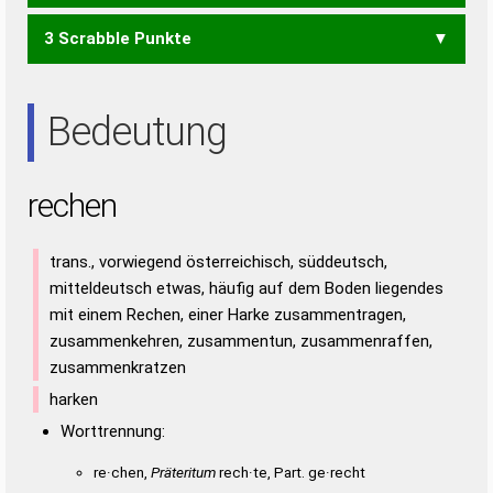
3 Scrabble Punkte
EHE
EHR
HER
REH
RHE
EREN
NEER
RENE
ERN
NEE
REE
REN
Bedeutung
rechen
trans., vorwiegend österreichisch, süddeutsch,
mitteldeutsch etwas, häufig auf dem Boden liegendes
mit einem Rechen, einer Harke zusammentragen,
zusammenkehren, zusammentun, zusammenraffen,
zusammenkratzen
harken
Worttrennung:
re·chen,
Präteritum
rech·te, Part. ge·recht