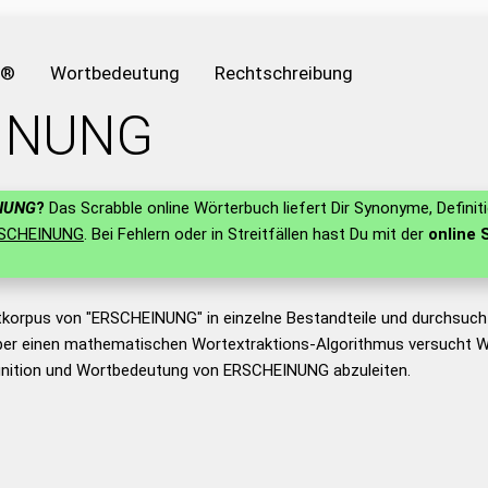
e®
Wortbedeutung
Rechtschreibung
INUNG
NUNG
?
Das Scrabble online Wörterbuch liefert Dir Synonyme, Definit
SCHEINUNG
. Bei Fehlern oder in Streitfällen hast Du mit der
online 
tkorpus von "ERSCHEINUNG" in einzelne Bestandteile und durchsuc
er einen mathematischen Wortextraktions-Algorithmus versucht W
inition und Wortbedeutung von ERSCHEINUNG abzuleiten.