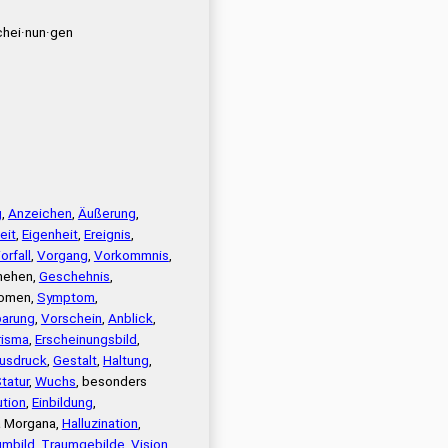
chei·nun·gen
g
,
Anzeichen
,
Äußerung
,
eit
,
Eigenheit
,
Ereignis
,
orfall
,
Vorgang
,
Vorkommnis
,
hehen,
Geschehnis
,
nomen,
Symptom
,
barung
,
Vorschein
,
Anblick
,
risma
,
Erscheinungsbild
,
usdruck
,
Gestalt
,
Haltung
,
tatur
,
Wuchs
, besonders
ution
,
Einbildung
,
a Morgana,
Halluzination
,
umbild
,
Traumgebilde
,
Vision
,