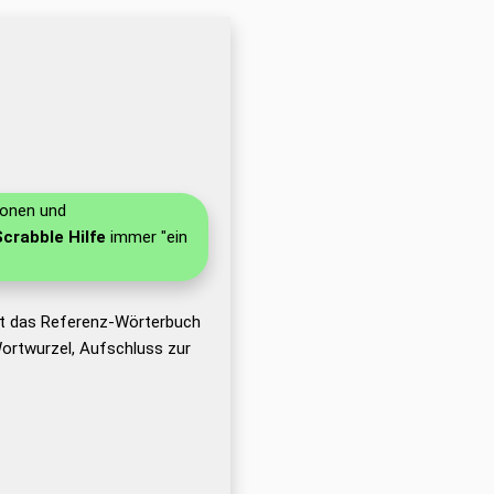
ionen und
Scrabble Hilfe
immer "ein
ht das Referenz-Wörterbuch
ortwurzel, Aufschluss zur