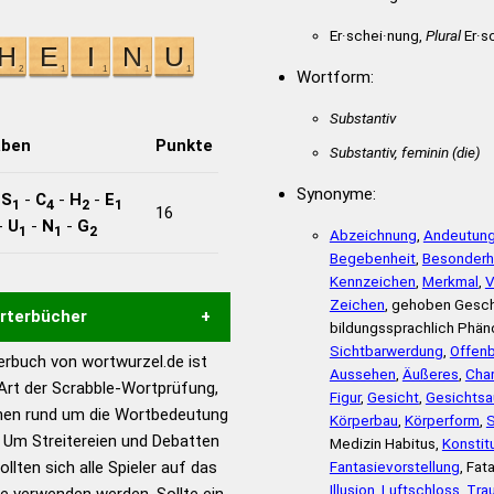
Er·schei·nung,
Plural
Er·s
Wortform:
Substantiv
aben
Punkte
Substantiv, feminin
(die)
Synonyme:
-
S
-
C
-
H
-
E
1
4
2
1
16
-
U
-
N
-
G
1
1
2
Abzeichnung
,
Andeutun
Begebenheit
,
Besonderh
Kennzeichen
,
Merkmal
,
V
Zeichen
, gehoben Gesc
örterbücher
bildungssprachlich Phä
Sichtbarwerdung
,
Offen
rbuch von wortwurzel.de ist
Aussehen
,
Äußeres
,
Cha
Hilfe eines semantischen
 Art der Scrabble-Wortprüfung,
Figur
,
Gesicht
,
Gesichtsa
s gute Anhaltspunkte zu
onen rund um die Wortbedeutung
Körperbau
,
Körperform
,
S
ennung und Wortform, um die
 Um Streitereien und Debatten
Medizin Habitus,
Konstit
für das Scrabble-Spiel zu
llten sich alle Spieler auf das
Fantasievorstellung
, Fat
 Turnier Scrabble-
Illusion
,
Luftschloss
,
Tra
ie verwenden werden. Sollte ein