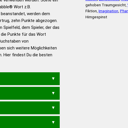
gehoben Traumgesicht,
rabble® Wort z.B.
Fiktion,
Imagination
,
Phan
 beanstandet, werden dem
en – Standardwerk in 12
Hirngespinst
vortrug, zehn Punkte abgezogen.
nden
 Spielfeld, dem Spieler, der das
en – Richtiges und gutes
n die Punkte für das Wort
utsch
Buchstaben von
ben sich weitere Möglichkeiten
en – Die deutsche Grammatik
. Hier findest Du die besten
en – Deutsches
H
EUGENISCH
GENERISCH