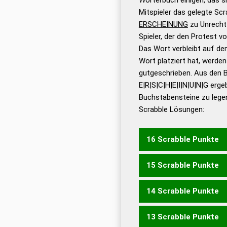
Wörterbücher sind:
Mitspieler das gelegte Sc
ERSCHEINUNG
zu Unrecht
Dud
Spieler, der den Protest 
Bä
Das Wort verbleibt auf dem
Dud
Wort platziert hat, werde
De
gutgeschrieben. Aus den 
E|R|S|C|H|E|I|N|U|N|G erge
Dud
Buchstabensteine zu legen
Dud
Scrabble Lösungen:
Universalwörterbuch
16 Scrabble Punkte
15 Scrabble Punkte
SICHERUNGEN
14 Scrabble Punkte
SCHERUNGEN
13 Scrabble Punkte
EICHUNGEN
ENERGISC