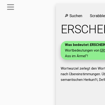
🔎 Suchen
Scrabbl
ERSCHE
Was bedeutet
ERSCHEI
Wortbedeutungen von
ER
Ass im Ärmel"!
Wortwurzel zerlegt den Wor
nach Übereinstimmungen. Üb
semantischen Herkunft, Def