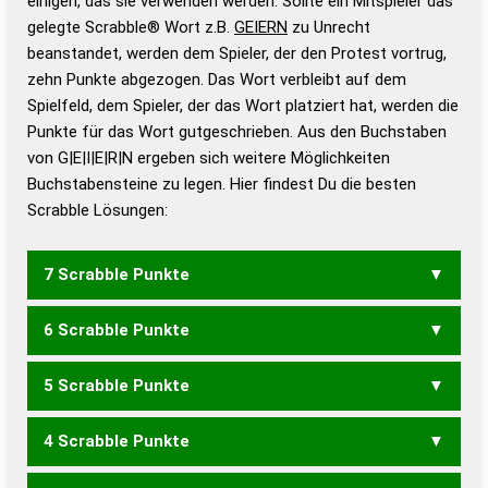
einigen, das sie verwenden werden. Sollte ein Mitspieler das
Wörterbücher sind:
gelegte Scrabble® Wort z.B.
GEIERN
zu Unrecht
beanstandet, werden dem Spieler, der den Protest vortrug,
Duden – Standardwerk in 12 Bänden
zehn Punkte abgezogen. Das Wort verbleibt auf dem
Duden – Richtiges und gutes
Spielfeld, dem Spieler, der das Wort platziert hat, werden die
Deutsch
Punkte für das Wort gutgeschrieben. Aus den Buchstaben
von G|E|I|E|R|N ergeben sich weitere Möglichkeiten
Duden – Die deutsche Grammatik
Buchstabensteine zu legen. Hier findest Du die besten
Duden – Deutsches
Scrabble Lösungen:
Universalwörterbuch
7 Scrabble Punkte
6 Scrabble Punkte
EIGNER
EREIGN
GENIER
GIEREN
GREINE
GRIENE
NEGIER
REGIEN
REIGEN
RIEGEN
5 Scrabble Punkte
EIGEN
EIGNE
ENGER
GEIEN
GENIE
GENRE
GEREN
GERNE
GIENE
GIERE
GREEN
GREIN
GRIEN
NEGER
NEIGE
REGEN
4 Scrabble Punkte
REGIE
REGNE
RIEGE
RINGE
EIGN
ENGE
GEIN
GENE
GERE
GERN
GIEN
GIER
INGE
NEIG
REGE
RING
EINER
NIERE
REINE