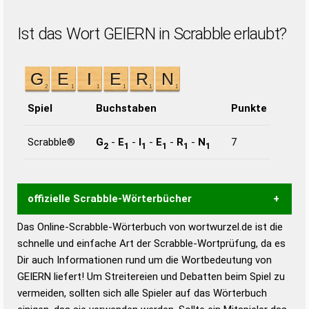
Ist das Wort GEIERN in Scrabble erlaubt?
Spiel
Buchstaben
Punkte
Scrabble®
G
-
E
-
I
-
E
-
R
-
N
7
2
1
1
1
1
1
offizielle Scrabble-Wörterbücher
Das Online-Scrabble-Wörterbuch von wortwurzel.de ist die
Wortwurzel liefert mit Hilfe eines semantischen
schnelle und einfache Art der Scrabble-Wortprüfung, da es
Wortanalyse-Algorithmus gute Anhaltspunkte zu
Dir auch Informationen rund um die Wortbedeutung von
Wortbedeutung, Worttrennung und Wortform, um die
GEIERN liefert! Um Streitereien und Debatten beim Spiel zu
Gültigkeit eines Wortes für das Scrabble-Spiel zu
vermeiden, sollten sich alle Spieler auf das Wörterbuch
bestimmen!
zugelassene Turnier Scrabble-