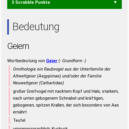
3 Scrabble Punkte
ENG
ERG
GEN
GER
GIN
REG
EINE
EIRE
EREN
IREN
NEER
REIN
RENE
EIN
IRE
NEE
NIE
REE
REN
Bedeutung
Geiern
Wortbedeutung von
Geier
(- Grundform -)
Ornithologie ein Raubvogel aus der Unterfamilie der
Altweltgeier (Aegypiinae) und/oder der Familie
Neuweltgeier (Cathartidae)
großer Greifvogel mit nacktem Kopf und Hals, starkem,
nach unten gebogenem Schnabel und kräftigen,
gebogenen, spitzen Krallen, der sich besonders von Aas
ernährt
Teufel
umgangssprachlich; Kuckuck