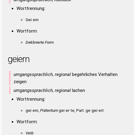
Worttrennung:
Gei·ern
Wortform:
Deklinierte Form
geiern
umgangssprachlich, regional
begehrliches Verhalten
zeigen
umgangssprachlich, regional
lachen
Worttrennung:
gei·ern,
Präteritum
gei·er·te, Part. ge·gei·ert
Wortform:
Verb