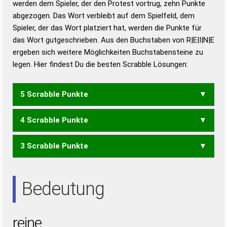
werden dem Spieler, der den Protest vortrug, zehn Punkte
Duden – Standardwerk in 12 Bänden
abgezogen. Das Wort verbleibt auf dem Spielfeld, dem
Duden – Richtiges und gutes
Spieler, der das Wort platziert hat, werden die Punkte für
Deutsch
das Wort gutgeschrieben. Aus den Buchstaben von R|E|I|N|E
ergeben sich weitere Möglichkeiten Buchstabensteine zu
Duden – Die deutsche Grammatik
legen. Hier findest Du die besten Scrabble Lösungen:
Duden – Deutsches
Universalwörterbuch
5 Scrabble Punkte
4 Scrabble Punkte
EIERN
EINER
NIERE
3 Scrabble Punkte
EIER
EIRE
EREN
IREN
NEER
RENE
ERN
IRE
NEE
NIE
REE
REN
Bedeutung
reine