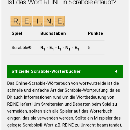
Ist das Wort REINE in Scrabble erlaubt?
Spiel
Buchstaben
Punkte
Scrabble®
R
-
E
-
I
-
N
-
E
5
1
1
1
1
1
offizielle Scrabble-Wörterbücher
Das Online-Scrabble-Wörterbuch von wortwurzel.de ist die
Wortwurzel liefert mit Hilfe eines semantischen
schnelle und einfache Art der Scrabble-Wortprüfung, da es
Wortanalyse-Algorithmus gute Anhaltspunkte zu
Dir auch Informationen rund um die Wortbedeutung von
Wortbedeutung, Worttrennung und Wortform, um die
REINE liefert! Um Streitereien und Debatten beim Spiel zu
Gültigkeit eines Wortes für das Scrabble-Spiel zu
vermeiden, sollten sich alle Spieler auf das Wörterbuch
bestimmen!
zugelassene Turnier Scrabble-
einigen, das sie verwenden werden. Sollte ein Mitspieler das
Wörterbücher sind:
gelegte Scrabble® Wort z.B.
REINE
zu Unrecht beanstandet,