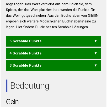
abgezogen. Das Wort verbleibt auf dem Spielfeld, dem
Duden – Richtiges und gutes
Spieler, der das Wort platziert hat, werden die Punkte für
Deutsch
das Wort gutgeschrieben. Aus den Buchstaben von G|E|I|N
ergeben sich weitere Möglichkeiten Buchstabensteine zu
Duden – Die deutsche Grammatik
legen. Hier findest Du die besten Scrabble Lösungen:
Duden – Deutsches
Universalwörterbuch
5 Scrabble Punkte
4 Scrabble Punkte
EIGN
GIEN
INGE
NEIG
3 Scrabble Punkte
ENG
GEN
GIN
NIE
Bedeutung
Gein