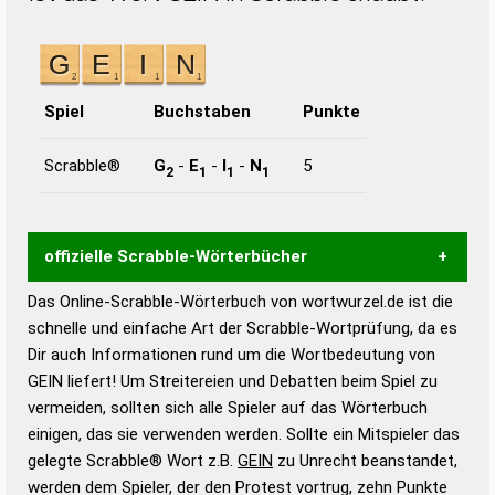
Spiel
Buchstaben
Punkte
Scrabble®
G
-
E
-
I
-
N
5
2
1
1
1
offizielle Scrabble-Wörterbücher
Das Online-Scrabble-Wörterbuch von wortwurzel.de ist die
Wortwurzel liefert mit Hilfe eines semantischen
schnelle und einfache Art der Scrabble-Wortprüfung, da es
Wortanalyse-Algorithmus gute Anhaltspunkte zu
Dir auch Informationen rund um die Wortbedeutung von
Wortbedeutung, Worttrennung und Wortform, um die
GEIN liefert! Um Streitereien und Debatten beim Spiel zu
Gültigkeit eines Wortes für das Scrabble-Spiel zu
vermeiden, sollten sich alle Spieler auf das Wörterbuch
bestimmen!
zugelassene Turnier Scrabble-
einigen, das sie verwenden werden. Sollte ein Mitspieler das
Wörterbücher sind:
gelegte Scrabble® Wort z.B.
GEIN
zu Unrecht beanstandet,
werden dem Spieler, der den Protest vortrug, zehn Punkte
Duden – Standardwerk in 12 Bänden