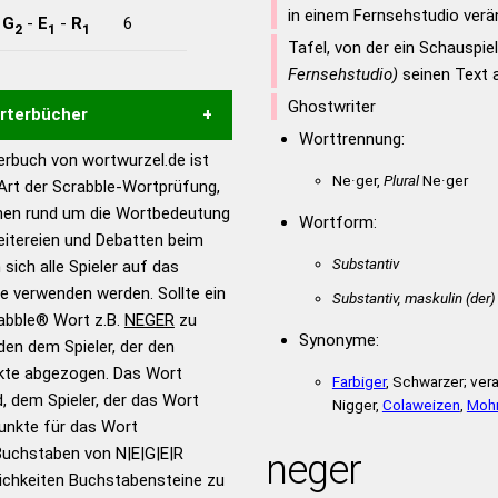
in einem Fernsehstudio ver
-
G
-
E
-
R
6
2
1
1
Tafel, von der ein Schauspie
Fernsehstudio)
seinen Text 
Ghostwriter
örterbücher
Worttrennung:
rbuch von wortwurzel.de ist
Hilfe eines semantischen
Ne·ger,
Plural
Ne·ger
 Art der Scrabble-Wortprüfung,
s gute Anhaltspunkte zu
onen rund um die Wortbedeutung
Wortform:
ennung und Wortform, um die
eitereien und Debatten beim
für das Scrabble-Spiel zu
Substantiv
 sich alle Spieler auf das
 Turnier Scrabble-
ie verwenden werden. Sollte ein
Substantiv, maskulin
(der)
rabble® Wort z.B.
NEGER
zu
Synonyme:
en dem Spieler, der den
en – Standardwerk in 12
nkte abgezogen. Das Wort
nden
Farbiger
, Schwarzer; ver
d, dem Spieler, der das Wort
Nigger,
Colaweizen
,
Moh
en – Richtiges und gutes
Punkte für das Wort
utsch
Buchstaben von N|E|G|E|R
neger
ichkeiten Buchstabensteine zu
en – Die deutsche Grammatik