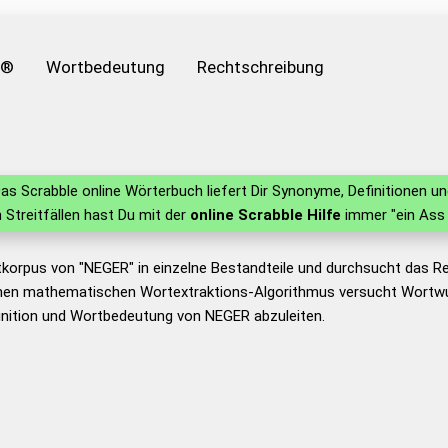
e®
Wortbedeutung
Rechtschreibung
as Scrabble online Wörterbuch liefert Dir Synonyme, Definitionen 
in Streitfällen hast Du mit der
online Scrabble Hilfe
immer "ein Ass 
tkorpus von "NEGER" in einzelne Bestandteile und durchsucht das 
nen mathematischen Wortextraktions-Algorithmus versucht Wortwu
inition und Wortbedeutung von NEGER abzuleiten.