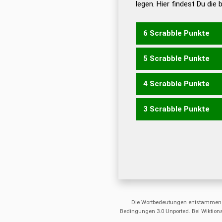
legen. Hier findest Du die
Dud
Universalwörterbuch
6 Scrabble Punkte
5 Scrabble Punkte
ENGER
GENRE
GEREN
G
4 Scrabble Punkte
ENGE
GENE
GERE
GERN
3 Scrabble Punkte
ENG
ERG
GEN
REG
ERE
ERN
NEE
REE
REN
Die Wortbedeutungen entstammen
Bedingungen 3.0 Unported. Bei Wiktiona