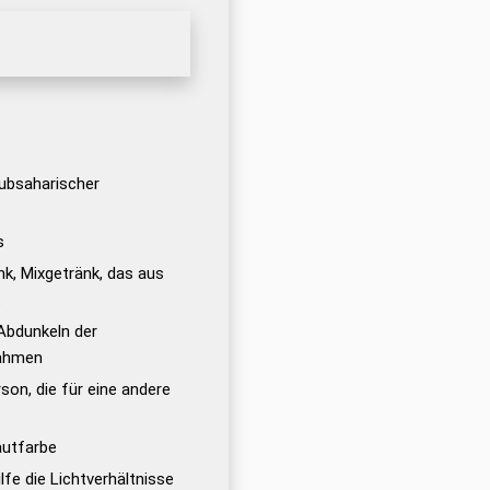
ubsaharischer
s
k, Mixgetränk, das aus
t
Abdunkeln der
nahmen
son, die für eine andere
autfarbe
lfe die Lichtverhältnisse