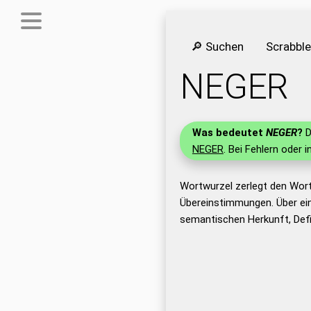
🔎 Suchen
Scrabbl
NEGER
Was bedeutet
NEGER
?
D
NEGER
. Bei Fehlern oder 
Wortwurzel zerlegt den Wor
Übereinstimmungen. Über ei
semantischen Herkunft, Def