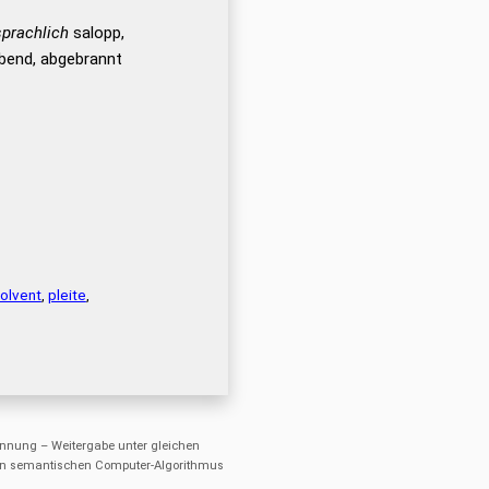
prachlich
salopp,
habend, abgebrannt
solvent
,
pleite
,
nung – Weitergabe unter gleichen
einen semantischen Computer-Algorithmus