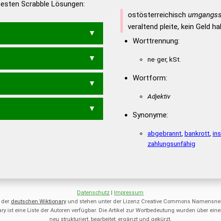
 besten Scrabble Lösungen:
en – Deutsches
ostösterreichisch
umgangss
veraltend pleite, kein Geld 
Worttrennung:
ne·ger, kSt.
ERNE
GREEN
REGEN
REGNE
Wortform:
REGE
Adjektiv
N
NEER
RENE
Synonyme:
abgebrannt
,
bankrott
,
in
zahlungsunfähig
Datenschutz
|
Impressum
 der
deutschen Wiktionary
und stehen unter der Lizenz Creative Commons Namensnen
ry ist eine Liste der Autoren verfügbar. Die Artikel zur Wortbedeutung wurden über 
neu strukturiert, bearbeitet, ergänzt und gekürzt.