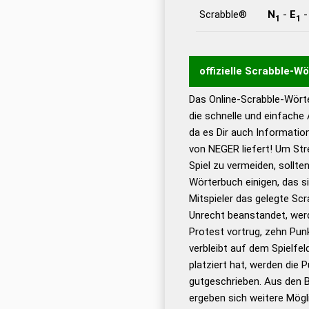
Scrabble®
N
-
E
1
1
offizielle Scrabble-W
Das Online-Scrabble-Wörte
Wortwurzel liefert mit 
die schnelle und einfache
Wortanalyse-Algorithmu
da es Dir auch Informati
Wortbedeutung, Worttr
von NEGER liefert! Um Str
Gültigkeit eines Wortes 
Spiel zu vermeiden, sollten
bestimmen!
zugelassene
Wörterbuch einigen, das s
Wörterbücher sind:
Mitspieler das gelegte Sc
Unrecht beanstandet, werd
Dud
Protest vortrug, zehn Pu
Bä
verbleibt auf dem Spielfel
Dud
platziert hat, werden die 
De
gutgeschrieben. Aus den 
ergeben sich weitere Mögl
Dud