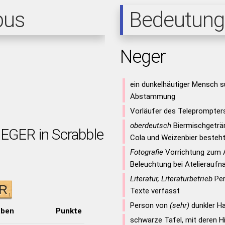
pus
Bedeutung
Neger
ein dunkelhäutiger Mensch s
Abstammung
Vorläufer des Teleprompter
oberdeutsch
Biermischgeträn
NEGER in Scrabble
Cola und Weizenbier besteh
Fotografie
Vorrichtung zum 
Beleuchtung bei Atelierauf
Literatur, Literaturbetrieb
Per
Texte verfasst
Person von
(sehr)
dunkler H
aben
Punkte
schwarze Tafel, mit deren Hi