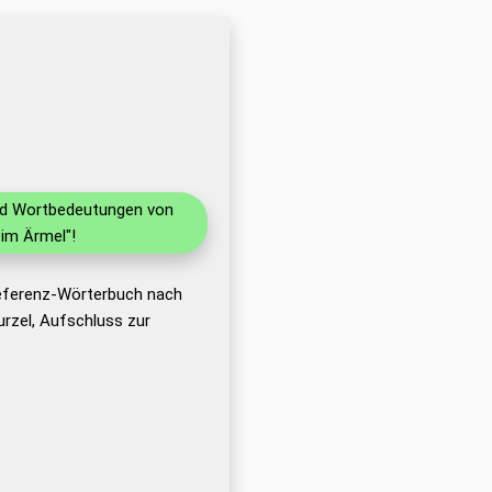
und Wortbedeutungen von
im Ärmel"!
Referenz-Wörterbuch nach
rzel, Aufschluss zur