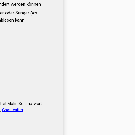
ändert werden können
ler oder Sänger
(im
ablesen kann
altet Mohr; Schimpfwort
r
,
Ghostwriter