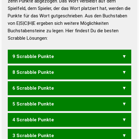
zehn Punkte abgezogen. Das Wort verbleibt auf dem
Duden – Richtiges und gutes
Spielfeld, dem Spieler, der das Wort platziert hat, werden die
Deutsch
Punkte für das Wort gutgeschrieben. Aus den Buchstaben
von E|S|C|H|E ergeben sich weitere Möglichkeiten
Duden – Die deutsche Grammatik
Buchstabensteine zu legen. Hier findest Du die besten
Duden – Deutsches
Scrabble Lösungen:
Universalwörterbuch
9 Scrabble Punkte
8 Scrabble Punkte
ECHSE
SECHE
6 Scrabble Punkte
EHEC
SECH
5 Scrabble Punkte
CES
SEC
4 Scrabble Punkte
SEHE
3 Scrabble Punkte
EHE