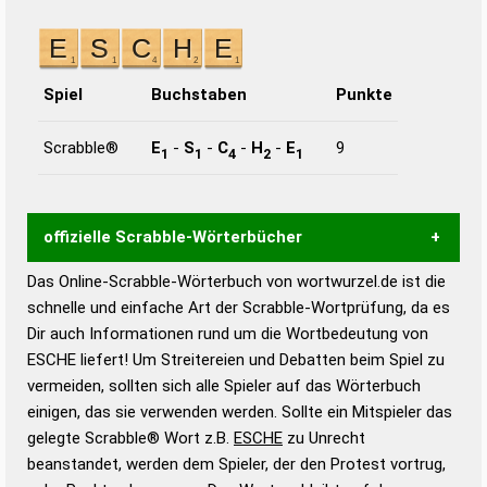
Spiel
Buchstaben
Punkte
Scrabble®
E
-
S
-
C
-
H
-
E
9
1
1
4
2
1
offizielle Scrabble-Wörterbücher
Das Online-Scrabble-Wörterbuch von wortwurzel.de ist die
Wortwurzel liefert mit Hilfe eines semantischen
schnelle und einfache Art der Scrabble-Wortprüfung, da es
Wortanalyse-Algorithmus gute Anhaltspunkte zu
Dir auch Informationen rund um die Wortbedeutung von
Wortbedeutung, Worttrennung und Wortform, um die
ESCHE liefert! Um Streitereien und Debatten beim Spiel zu
Gültigkeit eines Wortes für das Scrabble-Spiel zu
vermeiden, sollten sich alle Spieler auf das Wörterbuch
bestimmen!
zugelassene Turnier Scrabble-
einigen, das sie verwenden werden. Sollte ein Mitspieler das
Wörterbücher sind:
gelegte Scrabble® Wort z.B.
ESCHE
zu Unrecht
beanstandet, werden dem Spieler, der den Protest vortrug,
Duden – Standardwerk in 12 Bänden