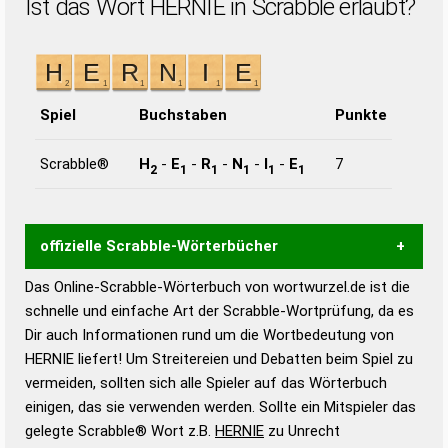
Ist das Wort HERNIE in Scrabble erlaubt?
Spiel
Buchstaben
Punkte
Scrabble®
H
-
E
-
R
-
N
-
I
-
E
7
2
1
1
1
1
1
offizielle Scrabble-Wörterbücher
Das Online-Scrabble-Wörterbuch von wortwurzel.de ist die
Wortwurzel liefert mit Hilfe eines semantischen
schnelle und einfache Art der Scrabble-Wortprüfung, da es
Wortanalyse-Algorithmus gute Anhaltspunkte zu
Dir auch Informationen rund um die Wortbedeutung von
Wortbedeutung, Worttrennung und Wortform, um die
HERNIE liefert! Um Streitereien und Debatten beim Spiel zu
Gültigkeit eines Wortes für das Scrabble-Spiel zu
vermeiden, sollten sich alle Spieler auf das Wörterbuch
bestimmen!
zugelassene Turnier Scrabble-
einigen, das sie verwenden werden. Sollte ein Mitspieler das
Wörterbücher sind:
gelegte Scrabble® Wort z.B.
HERNIE
zu Unrecht