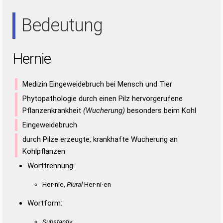
EIN
IRE
NEE
REE
REN
Bedeutung
Hernie
Medizin Eingeweidebruch bei Mensch und Tier
Phytopathologie durch einen Pilz hervorgerufene
Pflanzenkrankheit
(Wucherung)
besonders beim Kohl
Eingeweidebruch
durch Pilze erzeugte, krankhafte Wucherung an
Kohlpflanzen
Worttrennung:
Her·nie,
Plural
Her·ni·en
Wortform:
Substantiv