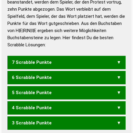
beanstandet, werden dem Spieler, der den Protest vortrug,
Duden – Standardwerk in 12 Bänden
zehn Punkte abgezogen. Das Wort verbleibt auf dem
Duden – Richtiges und gutes
Spielfeld, dem Spieler, der das Wort platziert hat, werden die
Deutsch
Punkte für das Wort gutgeschrieben. Aus den Buchstaben
von H|E|R|N|I|E ergeben sich weitere Möglichkeiten
Duden – Die deutsche Grammatik
Buchstabensteine zu legen. Hier findest Du die besten
Duden – Deutsches
Scrabble Lösungen:
Universalwörterbuch
7 Scrabble Punkte
6 Scrabble Punkte
HEINER
HEREIN
REIHEN
RIEHEN
5 Scrabble Punkte
EHERN
EHREN
HEINE
HIRNE
IHREN
REHEN
REIHE
REIHN
RHEIN
RIEHE
4 Scrabble Punkte
EHEN
EHER
EHRE
HEER
HIER
HIRN
IHRE
REHE
REIH
RIEH
EIERN
EINER
NIERE
REINE
3 Scrabble Punkte
EHE
EHR
HEI
HIE
HIN
IHN
IHR
REH
RHE
EIER
EINE
EIRE
EREN
IREN
NEER
REIN
RENE