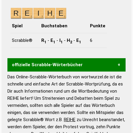
Spiel
Buchstaben
Punkte
Scrabble®
R
-
E
-
I
-
H
-
E
6
1
1
1
2
1
offizielle Scrabble-Wörterbücher
Das Online-Scrabble-Wörterbuch von wortwurzel.de ist die
Wortwurzel liefert mit Hilfe eines semantischen
schnelle und einfache Art der Scrabble-Wortprüfung, da es
Wortanalyse-Algorithmus gute Anhaltspunkte zu
Dir auch Informationen rund um die Wortbedeutung von
Wortbedeutung, Worttrennung und Wortform, um die
REIHE liefert! Um Streitereien und Debatten beim Spiel zu
Gültigkeit eines Wortes für das Scrabble-Spiel zu
vermeiden, sollten sich alle Spieler auf das Wörterbuch
bestimmen!
zugelassene Turnier Scrabble-
einigen, das sie verwenden werden. Sollte ein Mitspieler das
Wörterbücher sind:
gelegte Scrabble® Wort z.B.
REIHE
zu Unrecht beanstandet,
werden dem Spieler, der den Protest vortrug, zehn Punkte
Duden – Standardwerk in 12 Bänden