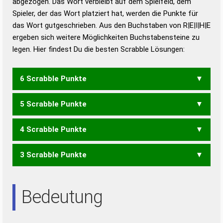
abgezogen. Das Wort verbleibt auf dem Spielfeld, dem
Duden – Richtiges und gutes
Spieler, der das Wort platziert hat, werden die Punkte für
Deutsch
das Wort gutgeschrieben. Aus den Buchstaben von R|E|I|H|E
ergeben sich weitere Möglichkeiten Buchstabensteine zu
Duden – Die deutsche Grammatik
legen. Hier findest Du die besten Scrabble Lösungen:
Duden – Deutsches
Universalwörterbuch
6 Scrabble Punkte
5 Scrabble Punkte
RIEHE
4 Scrabble Punkte
EHER
EHRE
HEER
HIER
IHRE
REHE
RIEH
3 Scrabble Punkte
EHE
EHR
HEI
HER
HIE
IHR
REH
RHE
EIER
EIRE
IRE
REE
Bedeutung