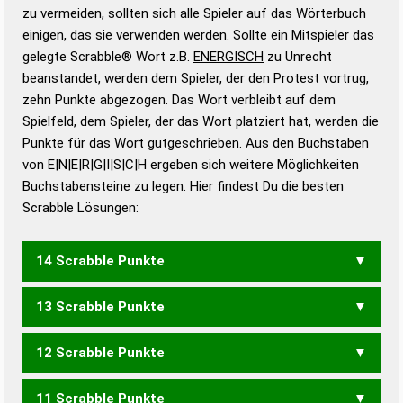
Gültigkeit eines Wortes für das Scrabble-Spiel zu
zu vermeiden, sollten sich alle Spieler auf das Wörterbuch
bestimmen!
zugelassene Turnier Scrabble-
einigen, das sie verwenden werden. Sollte ein Mitspieler das
Wörterbücher sind:
gelegte Scrabble® Wort z.B.
ENERGISCH
zu Unrecht
beanstandet, werden dem Spieler, der den Protest vortrug,
Duden – Standardwerk in 12 Bänden
zehn Punkte abgezogen. Das Wort verbleibt auf dem
Duden – Richtiges und gutes
Spielfeld, dem Spieler, der das Wort platziert hat, werden die
Deutsch
Punkte für das Wort gutgeschrieben. Aus den Buchstaben
von E|N|E|R|G|I|S|C|H ergeben sich weitere Möglichkeiten
Duden – Die deutsche Grammatik
Buchstabensteine zu legen. Hier findest Du die besten
Duden – Deutsches
Scrabble Lösungen:
Universalwörterbuch
14 Scrabble Punkte
13 Scrabble Punkte
GENERISCH
GESCHRIEN
12 Scrabble Punkte
GENSCHER
GESCHEIN
GESCHREI
GRIECHEN
SCHERGEN
SCHERGIN
SCHIEGEN
SCHNEEIG
11 Scrabble Punkte
GEREICH
GESEICH
GIERSCH
GISCHEN
GRIECHE