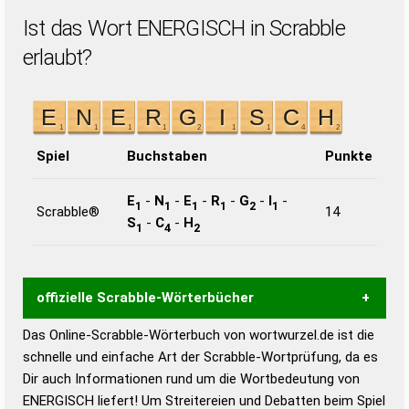
Ist das Wort ENERGISCH in Scrabble
erlaubt?
Spiel
Buchstaben
Punkte
E
-
N
-
E
-
R
-
G
-
I
-
1
1
1
1
2
1
Scrabble®
14
S
-
C
-
H
1
4
2
offizielle Scrabble-Wörterbücher
Das Online-Scrabble-Wörterbuch von wortwurzel.de ist die
Wortwurzel liefert mit Hilfe eines semantischen
schnelle und einfache Art der Scrabble-Wortprüfung, da es
Wortanalyse-Algorithmus gute Anhaltspunkte zu
Dir auch Informationen rund um die Wortbedeutung von
Wortbedeutung, Worttrennung und Wortform, um die
ENERGISCH liefert! Um Streitereien und Debatten beim Spiel