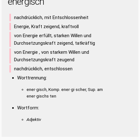
energisch
REGNE
REHEN
REHES
REIHE
REIHN
RHEIN
RIEGE
RIEHE
SING
EIERN
EINER
EINES
EISEN
NIERE
NIESE
REINE
RINGE
RINGS
SEGEN
SEGNE
SEHEN
SEHER
SEHNE
REISE
RENES
RIESE
SEIEN
SEINE
SEREN
SERIE
SEIGE
SEIHE
SENGE
SERGE
SIEGE
SIEHE
SINGE
EIERNS
nachdrücklich, mit Entschlossenheit
EINERS
EINSER
EISERN
REINES
REISEN
RIESEN
SEINER
Energie, Kraft zeigend, kraftvoll
SERIEN
SIRENE
von Energie erfüllt, starken Willen und
Durchsetzungskraft zeigend, tatkräftig
von Energie , von starkem Willen und
Durchsetzungskraft zeugend
nachdrücklich, entschlossen
Worttrennung:
ener·gisch, Komp. ener·gi·scher, Sup. am
ener·gischs·ten
Wortform:
Adjektiv