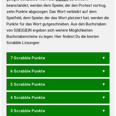
beanstandet, werden dem Spieler, der den Protest vortrug,
Duden – Standardwerk in 12 Bänden
zehn Punkte abgezogen. Das Wort verbleibt auf dem
Duden – Richtiges und gutes
Spielfeld, dem Spieler, der das Wort platziert hat, werden die
Deutsch
Punkte für das Wort gutgeschrieben. Aus den Buchstaben
von S|I|E|G|E|N ergeben sich weitere Möglichkeiten
Duden – Die deutsche Grammatik
Buchstabensteine zu legen. Hier findest Du die besten
Duden – Deutsches
Scrabble Lösungen:
Universalwörterbuch
7 Scrabble Punkte
6 Scrabble Punkte
EIGENS
EIGNES
GENIES
GNEISE
SEIGEN
5 Scrabble Punkte
EIGEN
EIGNE
ENGES
GEIEN
GENES
GENIE
GIENE
GIENS
GNEIS
INGES
NEIGE
SEGEN
SEGNE
SEIGE
SENGE
SINGE
4 Scrabble Punkte
EIGN
ENGE
GEIE
GEIN
GENE
GENS
GIEN
GINS
INGE
NEIG
SEGN
SENG
SING
EINES
EISEN
NIESE
SEIEN
SEINE
3 Scrabble Punkte
ENG
GEI
GES
GIN
GIS
EIES
EINE
EINS
EISE
NIES
SEEN