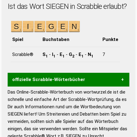
Ist das Wort SIEGEN in Scrabble erlaubt?
Spiel
Buchstaben
Punkte
Scrabble®
S
-
I
-
E
-
G
-
E
-
N
7
1
1
1
2
1
1
offizielle Scrabble-Wörterbücher
Das Online-Scrabble-Wörterbuch von wortwurzel.de ist die
Wortwurzel liefert mit Hilfe eines semantischen
schnelle und einfache Art der Scrabble-Wortprüfung, da es
Wortanalyse-Algorithmus gute Anhaltspunkte zu
Dir auch Informationen rund um die Wortbedeutung von
Wortbedeutung, Worttrennung und Wortform, um die
SIEGEN liefert! Um Streitereien und Debatten beim Spiel zu
Gültigkeit eines Wortes für das Scrabble-Spiel zu
vermeiden, sollten sich alle Spieler auf das Wörterbuch
bestimmen!
zugelassene Turnier Scrabble-
einigen, das sie verwenden werden. Sollte ein Mitspieler das
Wörterbücher sind:
gelegte Scrabble® Wort z.B.
SIEGEN
zu Unrecht