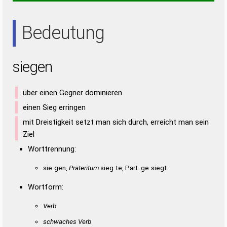
SEIN
EIN
EIS
ENS
INS
NEE
NIE
SEE
SEI
SEN
Bedeutung
siegen
über einen Gegner dominieren
einen Sieg erringen
mit Dreistigkeit setzt man sich durch, erreicht man sein
Ziel
Worttrennung:
sie·gen,
Präteritum
sieg·te, Part. ge·siegt
Wortform:
Verb
schwaches Verb