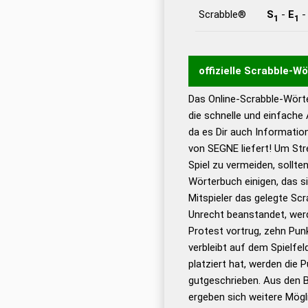
Scrabble®
S
-
E
1
1
offizielle Scrabble-W
Das Online-Scrabble-Wörte
Wortwurzel liefert mit 
die schnelle und einfache
Wortanalyse-Algorithmu
da es Dir auch Informati
Wortbedeutung, Worttr
von SEGNE liefert! Um Str
Gültigkeit eines Wortes 
Spiel zu vermeiden, sollten
bestimmen!
zugelassene
Wörterbuch einigen, das s
Wörterbücher sind:
Mitspieler das gelegte Sc
Unrecht beanstandet, werd
Dud
Protest vortrug, zehn Pu
Bä
verbleibt auf dem Spielfel
Dud
platziert hat, werden die 
De
gutgeschrieben. Aus den 
ergeben sich weitere Mögl
Dud