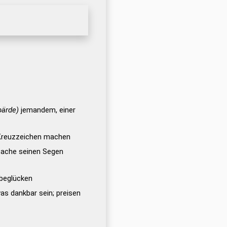
bärde)
jemandem, einer
Kreuzzeichen machen
Sache seinen Segen
 beglücken
was dankbar sein; preisen