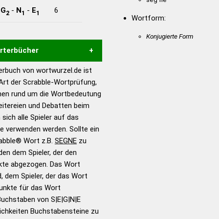
-
G
-
N
-
E
6
2
1
1
Wortform:
Konjugierte Form
örterbücher
rbuch von wortwurzel.de ist
Hilfe eines semantischen
 Art der Scrabble-Wortprüfung,
s gute Anhaltspunkte zu
onen rund um die Wortbedeutung
ennung und Wortform, um die
eitereien und Debatten beim
für das Scrabble-Spiel zu
 sich alle Spieler auf das
 Turnier Scrabble-
ie verwenden werden. Sollte ein
rabble® Wort z.B.
SEGNE
zu
en dem Spieler, der den
en – Standardwerk in 12
nkte abgezogen. Das Wort
nden
d, dem Spieler, der das Wort
en – Richtiges und gutes
Punkte für das Wort
utsch
Buchstaben von S|E|G|N|E
ichkeiten Buchstabensteine zu
en – Die deutsche Grammatik