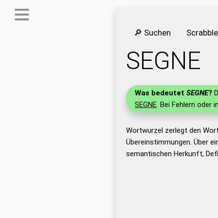
🔎 Suchen
Scrabbl
SEGNE
Was bedeutet
SEGNE
?
D
SEGNE
. Bei Fehlern oder 
Wortwurzel zerlegt den Wor
Übereinstimmungen. Über ei
semantischen Herkunft, Def