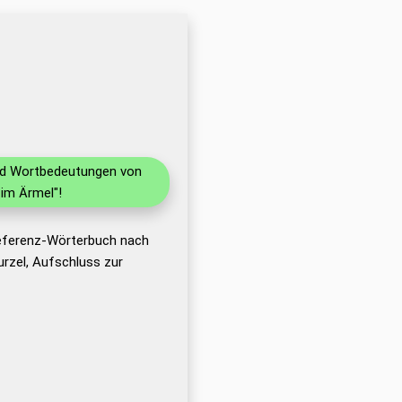
und Wortbedeutungen von
im Ärmel"!
Referenz-Wörterbuch nach
rzel, Aufschluss zur