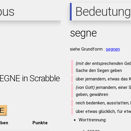
pus
Bedeutung
segne
siehe Grundform :
segnen
(mit der entsprechenden Ge
Sache den Segen geben
SEGNE in Scrabble
über jemandem, etwas das 
(von Gott)
jemandem, einer 
geben, gewähren
reich bedenken, ausstatten;
über etwas glücklich, für et
Worttrennung:
aben
Punkte
seg·ne