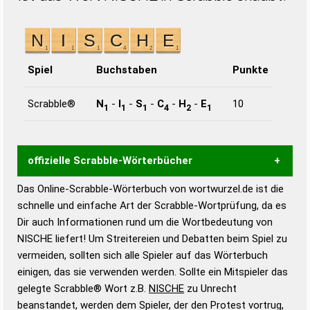
Spiel
Buchstaben
Punkte
Scrabble®
N
-
I
-
S
-
C
-
H
-
E
10
1
1
1
4
2
1
offizielle Scrabble-Wörterbücher
Das Online-Scrabble-Wörterbuch von wortwurzel.de ist die
Wortwurzel liefert mit Hilfe eines semantischen
schnelle und einfache Art der Scrabble-Wortprüfung, da es
Wortanalyse-Algorithmus gute Anhaltspunkte zu
Dir auch Informationen rund um die Wortbedeutung von
Wortbedeutung, Worttrennung und Wortform, um die
NISCHE liefert! Um Streitereien und Debatten beim Spiel zu
Gültigkeit eines Wortes für das Scrabble-Spiel zu
vermeiden, sollten sich alle Spieler auf das Wörterbuch
bestimmen!
zugelassene Turnier Scrabble-
einigen, das sie verwenden werden. Sollte ein Mitspieler das
Wörterbücher sind:
gelegte Scrabble® Wort z.B.
NISCHE
zu Unrecht
beanstandet, werden dem Spieler, der den Protest vortrug,
Duden – Standardwerk in 12 Bänden