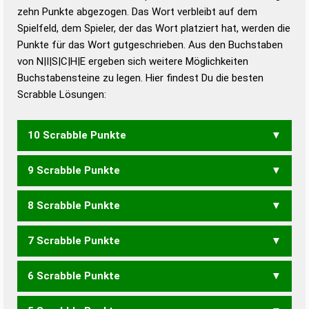
zehn Punkte abgezogen. Das Wort verbleibt auf dem
Duden – Richtiges und gutes
Spielfeld, dem Spieler, der das Wort platziert hat, werden die
Deutsch
Punkte für das Wort gutgeschrieben. Aus den Buchstaben
von N|I|S|C|H|E ergeben sich weitere Möglichkeiten
Duden – Die deutsche Grammatik
Buchstabensteine zu legen. Hier findest Du die besten
Duden – Deutsches
Scrabble Lösungen:
Universalwörterbuch
10 Scrabble Punkte
9 Scrabble Punkte
INCHES
ISCHEN
NESCHI
SCHEIN
SCHIEN
SCHNEI
8 Scrabble Punkte
SEICH
SIECH
7 Scrabble Punkte
CHIS
EICH
ICHS
INCH
SCHI
SECH
SICH
6 Scrabble Punkte
CHI
ICH
ICES