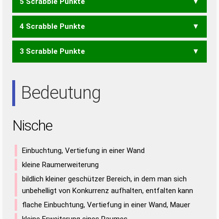
5 Scrabble Punkte
CES
CIS
ICE
ICS
SEC
SIC
4 Scrabble Punkte
SEHN
SEIH
SIEH
3 Scrabble Punkte
HEI
HIE
HIN
HIS
IHN
EINS
NIES
SEIN
EIN
EIS
ENS
INS
NIE
SEI
SEN
SIE
Bedeutung
Nische
Einbuchtung, Vertiefung in einer Wand
kleine Raumerweiterung
bildlich kleiner geschützer Bereich, in dem man sich
unbehelligt von Konkurrenz aufhalten, entfalten kann
flache Einbuchtung, Vertiefung in einer Wand, Mauer
kleine Erweiterung eines Raumes