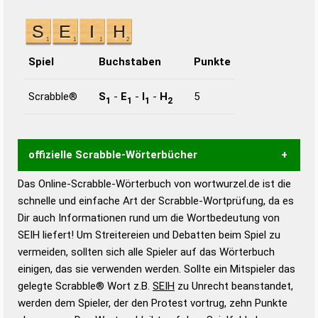
Spiel
Buchstaben
Punkte
Scrabble®
S
-
E
-
I
-
H
5
1
1
1
2
offizielle Scrabble-Wörterbücher
Das Online-Scrabble-Wörterbuch von wortwurzel.de ist die
Wortwurzel liefert mit Hilfe eines semantischen
schnelle und einfache Art der Scrabble-Wortprüfung, da es
Wortanalyse-Algorithmus gute Anhaltspunkte zu
Dir auch Informationen rund um die Wortbedeutung von
Wortbedeutung, Worttrennung und Wortform, um die
SEIH liefert! Um Streitereien und Debatten beim Spiel zu
Gültigkeit eines Wortes für das Scrabble-Spiel zu
vermeiden, sollten sich alle Spieler auf das Wörterbuch
bestimmen!
zugelassene Turnier Scrabble-
einigen, das sie verwenden werden. Sollte ein Mitspieler das
Wörterbücher sind:
gelegte Scrabble® Wort z.B.
SEIH
zu Unrecht beanstandet,
werden dem Spieler, der den Protest vortrug, zehn Punkte
Duden – Standardwerk in 12 Bänden