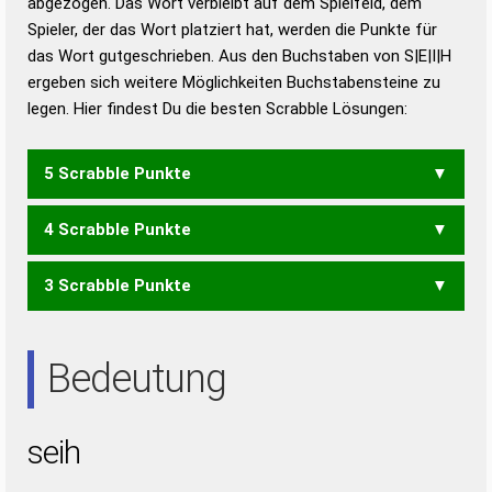
abgezogen. Das Wort verbleibt auf dem Spielfeld, dem
Duden – Richtiges und gutes
Spieler, der das Wort platziert hat, werden die Punkte für
Deutsch
das Wort gutgeschrieben. Aus den Buchstaben von S|E|I|H
ergeben sich weitere Möglichkeiten Buchstabensteine zu
Duden – Die deutsche Grammatik
legen. Hier findest Du die besten Scrabble Lösungen:
Duden – Deutsches
Universalwörterbuch
5 Scrabble Punkte
4 Scrabble Punkte
SIEH
3 Scrabble Punkte
HEI
HIE
HIS
EIS
SIE
Bedeutung
seih