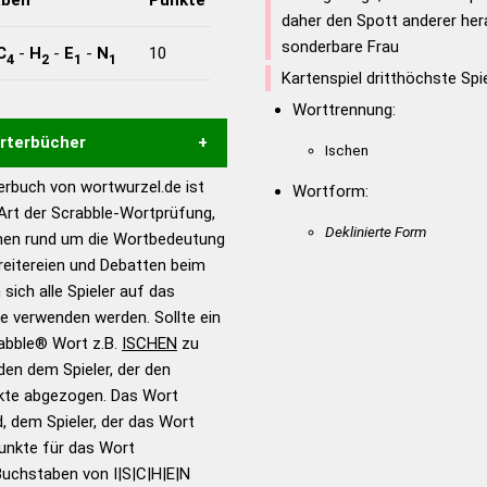
daher den Spott anderer her
sonderbare Frau
C
-
H
-
E
-
N
10
4
2
1
1
Kartenspiel dritthöchste Spi
Worttrennung:
örterbücher
Ischen
rbuch von wortwurzel.de ist
Wortform:
Hilfe eines semantischen
 Art der Scrabble-Wortprüfung,
s gute Anhaltspunkte zu
Deklinierte Form
onen rund um die Wortbedeutung
ennung und Wortform, um die
reitereien und Debatten beim
für das Scrabble-Spiel zu
 sich alle Spieler auf das
 Turnier Scrabble-
ie verwenden werden. Sollte ein
rabble® Wort z.B.
ISCHEN
zu
en dem Spieler, der den
en – Standardwerk in 12
nkte abgezogen. Das Wort
nden
d, dem Spieler, der das Wort
en – Richtiges und gutes
Punkte für das Wort
utsch
Buchstaben von I|S|C|H|E|N