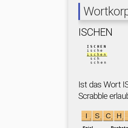
Wortkor
ISCHEN
ISCHEN
ische
ischen
sch
schen
Ist das Wort 
Scrabble erlau
Spiel
Buchst