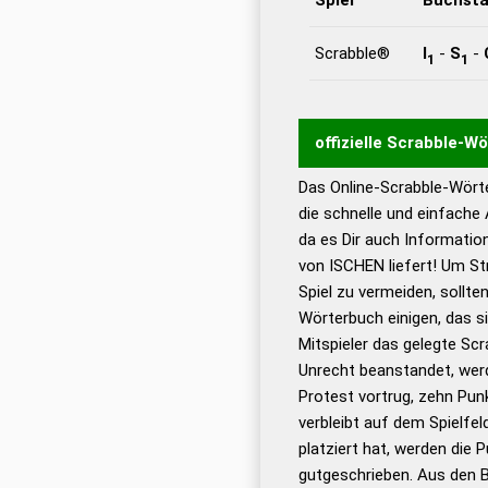
Scrabble®
I
-
S
-
1
1
offizielle Scrabble-W
Das Online-Scrabble-Wörte
Wortwurzel liefert mit 
die schnelle und einfache
Wortanalyse-Algorithmu
da es Dir auch Informati
Wortbedeutung, Worttr
von ISCHEN liefert! Um St
Gültigkeit eines Wortes 
Spiel zu vermeiden, sollten
bestimmen!
zugelassene
Wörterbuch einigen, das s
Wörterbücher sind:
Mitspieler das gelegte Sc
Unrecht beanstandet, werd
Dud
Protest vortrug, zehn Pu
Bä
verbleibt auf dem Spielfel
Dud
platziert hat, werden die 
De
gutgeschrieben. Aus den 