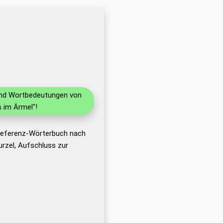
 und Wortbedeutungen von
 im Ärmel"!
 Referenz-Wörterbuch nach
rzel, Aufschluss zur