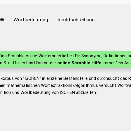
e®
Wortbedeutung
Rechtschreibung
Das Scrabble online Wörterbuch liefert Dir Synonyme, Definitionen
in Streitfällen hast Du mit der
online Scrabble Hilfe
immer "ein Ass
tkorpus von "ISCHEN" in einzelne Bestandteile und durchsucht das
nen mathematischen Wortextraktions-Algorithmus versucht Wortwu
inition und Wortbedeutung von ISCHEN abzuleiten.