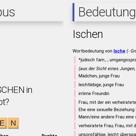
pus
Bedeutung
Ischen
Wortbedeutung von
Ische
(- G
*jüdisch fam., ;
umgangsspra
(aus der Sicht eines Jungen
Mädchen, junge Frau
leichtlebige, junge Frau
ISCHEN in
intime Freundin
bt?
Frau, mit der ein verheirate
Ehe eine sexuelle Beziehung h
Mann/eine andere Frau eine 
verheiratete Frau; Frau, mit 
unsorgfältige, leicht übersp
aben
Punkte