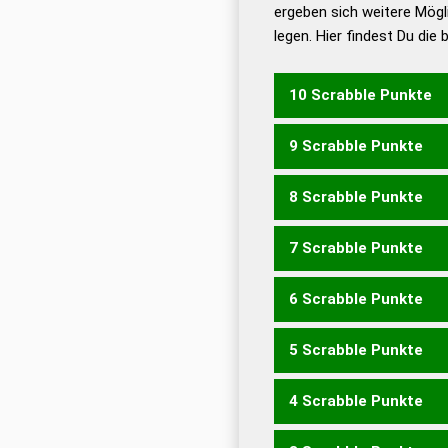
ergeben sich weitere Mögl
Dud
legen. Hier findest Du die
Dud
Universalwörterbuch
10 Scrabble Punkte
9 Scrabble Punkte
INCHES
NESCHI
NISCH
8 Scrabble Punkte
SEICH
SIECH
7 Scrabble Punkte
CHIS
EICH
ICHS
INCH
S
6 Scrabble Punkte
CHI
ICH
ICES
5 Scrabble Punkte
CES
CIS
ICE
ICS
SEC
SI
4 Scrabble Punkte
SEHN
SEIH
SIEH