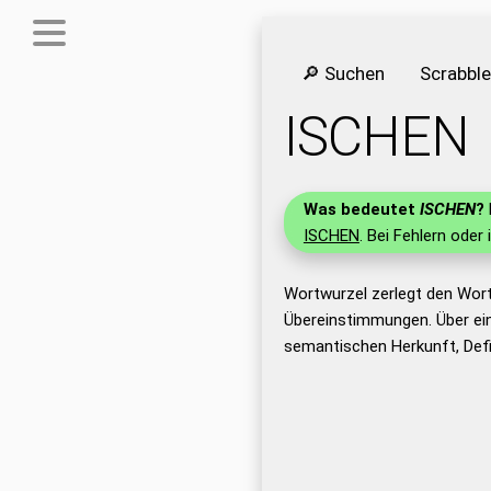
🔎 Suchen
Scrabbl
ISCHEN
Was bedeutet
ISCHEN
?
ISCHEN
. Bei Fehlern oder 
Wortwurzel zerlegt den Wor
Übereinstimmungen. Über ei
semantischen Herkunft, Def