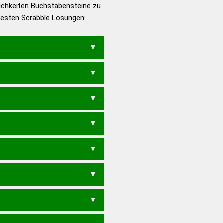
ichkeiten Buchstabensteine zu
en – Die deutsche Grammatik
 besten Scrabble Lösungen:
en – Deutsches
E
SCHEIN
SCHIEN
SCHNEI
CHI
SECH
SICH
C