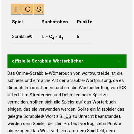
Spiel
Buchstaben
Punkte
Scrabble®
I
-
C
-
S
6
1
4
1
offizielle Scrabble-Wörterbücher
Das Online-Scrabble-Wörterbuch von wortwurzel.de ist die
Wortwurzel liefert mit Hilfe eines semantischen
schnelle und einfache Art der Scrabble-Wortprüfung, da es
Wortanalyse-Algorithmus gute Anhaltspunkte zu
Dir auch Informationen rund um die Wortbedeutung von ICS
Wortbedeutung, Worttrennung und Wortform, um die
liefert! Um Streitereien und Debatten beim Spiel zu
Gültigkeit eines Wortes für das Scrabble-Spiel zu
vermeiden, sollten sich alle Spieler auf das Wörterbuch
bestimmen!
zugelassene Turnier Scrabble-
einigen, das sie verwenden werden. Sollte ein Mitspieler das
Wörterbücher sind:
gelegte Scrabble® Wort z.B.
ICS
zu Unrecht beanstandet,
werden dem Spieler, der den Protest vortrug, zehn Punkte
Duden – Standardwerk in 12 Bänden
abgezogen. Das Wort verbleibt auf dem Spielfeld, dem