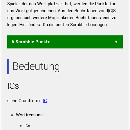
Duden – Richtiges und gutes
Spieler, der das Wort platziert hat, werden die Punkte für
Deutsch
das Wort gutgeschrieben. Aus den Buchstaben von I|C|S
ergeben sich weitere Möglichkeiten Buchstabensteine zu
Duden – Die deutsche Grammatik
legen. Hier findest Du die besten Scrabble Lösungen:
Duden – Deutsches
Universalwörterbuch
6 Scrabble Punkte
CIS
SIC
Bedeutung
ICs
siehe Grundform :
IC
Worttrennung:
ICs