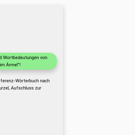
und Wortbedeutungen von
im Ärmel"!
Referenz-Wörterbuch nach
rzel, Aufschluss zur