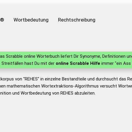
e®
Wortbedeutung
Rechtschreibung
as Scrabble online Wörterbuch liefert Dir Synonyme, Definitionen 
n Streitfällen hast Du mit der
online Scrabble Hilfe
immer "ein Ass 
tkorpus von "REHES" in einzelne Bestandteile und durchsucht das 
nen mathematischen Wortextraktions-Algorithmus versucht Wortwu
inition und Wortbedeutung von REHES abzuleiten.