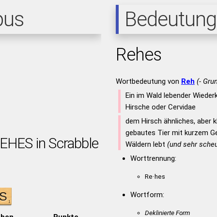
pus
Bedeutung
Rehes
Wortbedeutung von
Reh
(- Gru
Ein im Wald lebender Wiederk
Hirsche oder Cervidae
dem Hirsch ähnliches, aber kl
gebautes Tier mit kurzem Ge
REHES in Scrabble
Wäldern lebt
(und sehr scheu
Worttrennung:
Re·hes
Wortform:
Deklinierte Form
aben
Punkte