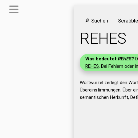
🔎 Suchen
Scrabbl
REHES
Was bedeutet
REHES
?
D
REHES
. Bei Fehlern oder i
Wortwurzel zerlegt den Wor
Übereinstimmungen. Über ei
semantischen Herkunft, Def