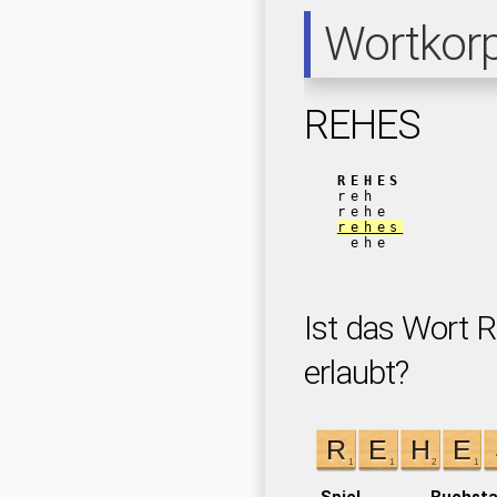
Wortkor
REHES
REHES
reh
rehe
rehes
ehe
Ist das Wort 
erlaubt?
Spiel
Buchst