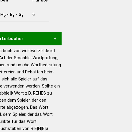
-
H
-
E
-
S
6
2
1
1
örterbücher
rbuch von wortwurzel.de ist
Hilfe eines semantischen
 Art der Scrabble-Wortprüfung,
s gute Anhaltspunkte zu
onen rund um die Wortbedeutung
ennung und Wortform, um die
eitereien und Debatten beim
für das Scrabble-Spiel zu
 sich alle Spieler auf das
 Turnier Scrabble-
ie verwenden werden. Sollte ein
rabble® Wort z.B.
REHES
zu
en dem Spieler, der den
en – Standardwerk in 12
nkte abgezogen. Das Wort
nden
d, dem Spieler, der das Wort
en – Richtiges und gutes
Punkte für das Wort
utsch
Buchstaben von R|E|H|E|S