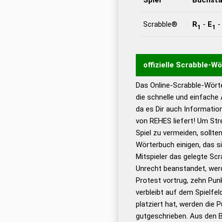
Scrabble®
R
-
E
1
1
offizielle Scrabble-W
Das Online-Scrabble-Wörte
Wortwurzel liefert mit 
die schnelle und einfache
Wortanalyse-Algorithmu
da es Dir auch Informati
Wortbedeutung, Worttr
von REHES liefert! Um Str
Gültigkeit eines Wortes 
Spiel zu vermeiden, sollten
bestimmen!
zugelassene
Wörterbuch einigen, das s
Wörterbücher sind:
Mitspieler das gelegte Sc
Unrecht beanstandet, werd
Dud
Protest vortrug, zehn Pu
Bä
verbleibt auf dem Spielfel
Dud
platziert hat, werden die 
De
gutgeschrieben. Aus den 