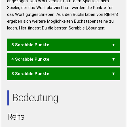
abgezogen. Das Wort verbleibt auf dem Spielfeld, dem
Duden – Richtiges und gutes
Spieler, der das Wort platziert hat, werden die Punkte für
Deutsch
das Wort gutgeschrieben. Aus den Buchstaben von R|E|H|S
ergeben sich weitere Möglichkeiten Buchstabensteine zu
Duden – Die deutsche Grammatik
legen. Hier findest Du die besten Scrabble Lösungen:
Duden – Deutsches
Universalwörterbuch
5 Scrabble Punkte
4 Scrabble Punkte
SEHR
3 Scrabble Punkte
EHR
HER
RHE
ERS
RES
Bedeutung
Rehs