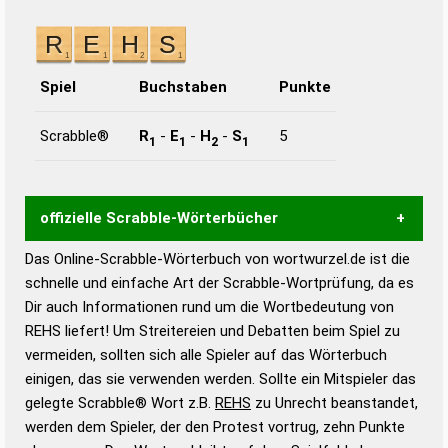
Spiel
Buchstaben
Punkte
Scrabble®
R
-
E
-
H
-
S
5
1
1
2
1
offizielle Scrabble-Wörterbücher
Das Online-Scrabble-Wörterbuch von wortwurzel.de ist die
Wortwurzel liefert mit Hilfe eines semantischen
schnelle und einfache Art der Scrabble-Wortprüfung, da es
Wortanalyse-Algorithmus gute Anhaltspunkte zu
Dir auch Informationen rund um die Wortbedeutung von
Wortbedeutung, Worttrennung und Wortform, um die
REHS liefert! Um Streitereien und Debatten beim Spiel zu
Gültigkeit eines Wortes für das Scrabble-Spiel zu
vermeiden, sollten sich alle Spieler auf das Wörterbuch
bestimmen!
zugelassene Turnier Scrabble-
einigen, das sie verwenden werden. Sollte ein Mitspieler das
Wörterbücher sind:
gelegte Scrabble® Wort z.B.
REHS
zu Unrecht beanstandet,
werden dem Spieler, der den Protest vortrug, zehn Punkte
Duden – Standardwerk in 12 Bänden