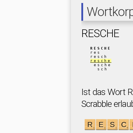
Wortkor
RESCHE
RESCHE
res
resch
resche
esche
sch
Ist das Wort 
Scrabble erlau