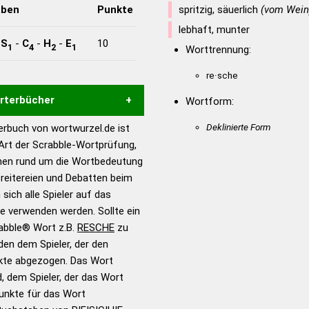
aben
Punkte
spritzig, säuerlich
(vom Wein
lebhaft, munter
-
S
-
C
-
H
-
E
10
1
4
2
1
Worttrennung:
re·sche
örterbücher
Wortform:
Deklinierte Form
rbuch von wortwurzel.de ist
Hilfe eines semantischen
 Art der Scrabble-Wortprüfung,
s gute Anhaltspunkte zu
onen rund um die Wortbedeutung
ennung und Wortform, um die
reitereien und Debatten beim
für das Scrabble-Spiel zu
 sich alle Spieler auf das
 Turnier Scrabble-
ie verwenden werden. Sollte ein
rabble® Wort z.B.
RESCHE
zu
en dem Spieler, der den
en – Standardwerk in 12
nkte abgezogen. Das Wort
nden
d, dem Spieler, der das Wort
en – Richtiges und gutes
Punkte für das Wort
utsch