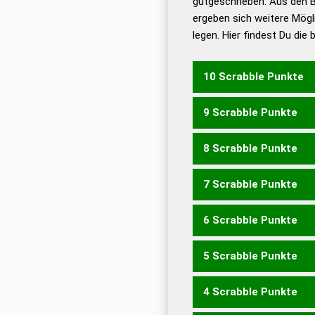
gutgeschrieben. Aus den 
ergeben sich weitere Mögl
Dud
legen. Hier findest Du die
Dud
Universalwörterbuch
10 Scrabble Punkte
9 Scrabble Punkte
CHEERS
SCHERE
8 Scrabble Punkte
ECHSE
RECHE
SCHER
S
7 Scrabble Punkte
EHEC
RECH
SECH
6 Scrabble Punkte
CERS
5 Scrabble Punkte
CER
CES
SEC
HEERS
RE
4 Scrabble Punkte
EHER
EHRE
HEER
REHE