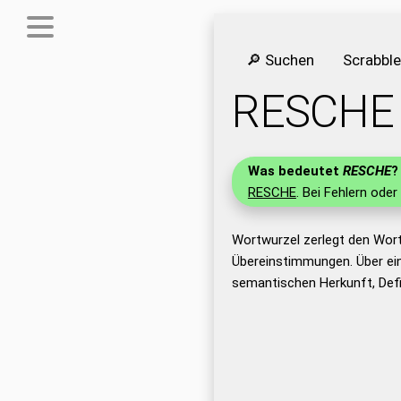
🔎 Suchen
Scrabbl
RESCHE
Was bedeutet
RESCHE
?
RESCHE
. Bei Fehlern oder
Wortwurzel zerlegt den Wor
Übereinstimmungen. Über ei
semantischen Herkunft, Def