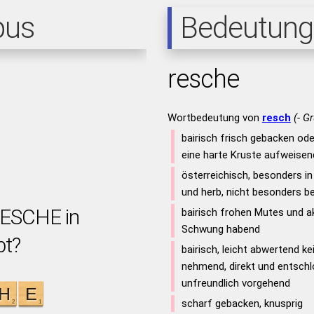
pus
Bedeutung
resche
Wortbedeutung von
resch
(- G
bairisch frisch gebacken od
eine harte Kruste aufweisend,
österreichisch, besonders in
und herb, nicht besonders be
RESCHE in
bairisch frohen Mutes und ak
Schwung habend
bt?
bairisch, leicht abwertend k
nehmend, direkt und entsch
unfreundlich vorgehend
scharf gebacken, knusprig