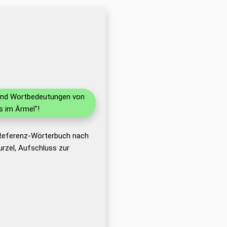
n und Wortbedeutungen von
s im Ärmel"!
 Referenz-Wörterbuch nach
rzel, Aufschluss zur