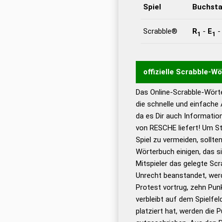
Spiel
Buchst
Scrabble®
R
-
E
1
1
offizielle Scrabble-W
Das Online-Scrabble-Wörte
Wortwurzel liefert mit 
die schnelle und einfache
Wortanalyse-Algorithmu
da es Dir auch Informati
Wortbedeutung, Worttr
von RESCHE liefert! Um St
Gültigkeit eines Wortes 
Spiel zu vermeiden, sollten
bestimmen!
zugelassene
Wörterbuch einigen, das s
Wörterbücher sind:
Mitspieler das gelegte Sc
Unrecht beanstandet, werd
Dud
Protest vortrug, zehn Pu
Bä
verbleibt auf dem Spielfel
Dud
platziert hat, werden die 
De