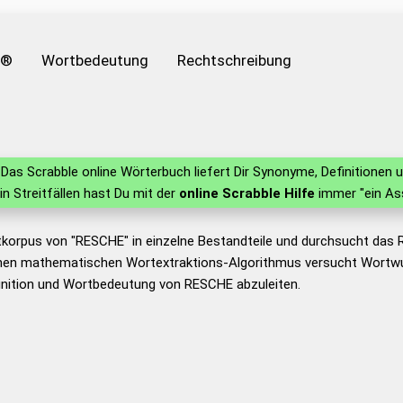
e®
Wortbedeutung
Rechtschreibung
Das Scrabble online Wörterbuch liefert Dir Synonyme, Definitione
 in Streitfällen hast Du mit der
online Scrabble Hilfe
immer "ein As
tkorpus von "RESCHE" in einzelne Bestandteile und durchsucht das
nen mathematischen Wortextraktions-Algorithmus versucht Wortwu
inition und Wortbedeutung von RESCHE abzuleiten.