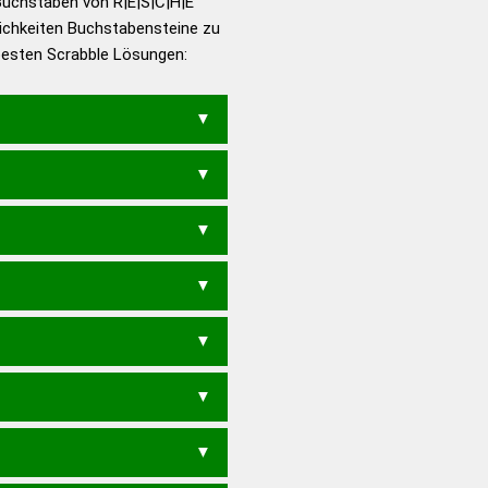
Buchstaben von R|E|S|C|H|E
ichkeiten Buchstabensteine zu
en – Die deutsche Grammatik
 besten Scrabble Lösungen:
en – Deutsches
ECHE
HES
SEHER
REHS
SEHE
SEHR