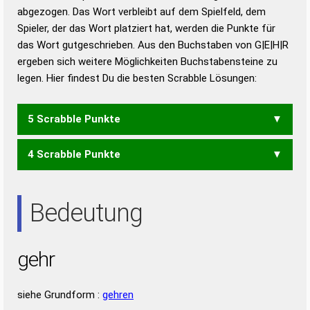
abgezogen. Das Wort verbleibt auf dem Spielfeld, dem
Duden – Richtiges und gutes
Spieler, der das Wort platziert hat, werden die Punkte für
Deutsch
das Wort gutgeschrieben. Aus den Buchstaben von G|E|H|R
ergeben sich weitere Möglichkeiten Buchstabensteine zu
Duden – Die deutsche Grammatik
legen. Hier findest Du die besten Scrabble Lösungen:
Duden – Deutsches
Universalwörterbuch
5 Scrabble Punkte
4 Scrabble Punkte
HEG
ERG
GER
HER
REG
REH
RHE
Bedeutung
gehr
siehe Grundform :
gehren