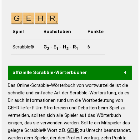
Spiel
Buchstaben
Punkte
Scrabble®
G
-
E
-
H
-
R
6
2
1
2
1
offizielle Scrabble-Wörterbücher
Das Online-Scrabble-Wörterbuch von wortwurzel.de ist die
Wortwurzel liefert mit Hilfe eines semantischen
schnelle und einfache Art der Scrabble-Wortprüfung, da es
Wortanalyse-Algorithmus gute Anhaltspunkte zu
Dir auch Informationen rund um die Wortbedeutung von
Wortbedeutung, Worttrennung und Wortform, um die
GEHR liefert! Um Streitereien und Debatten beim Spiel zu
Gültigkeit eines Wortes für das Scrabble-Spiel zu
vermeiden, sollten sich alle Spieler auf das Wörterbuch
bestimmen!
zugelassene Turnier Scrabble-
einigen, das sie verwenden werden. Sollte ein Mitspieler das
Wörterbücher sind:
gelegte Scrabble® Wort z.B.
GEHR
zu Unrecht beanstandet,
werden dem Spieler, der den Protest vortrug, zehn Punkte
Duden – Standardwerk in 12 Bänden