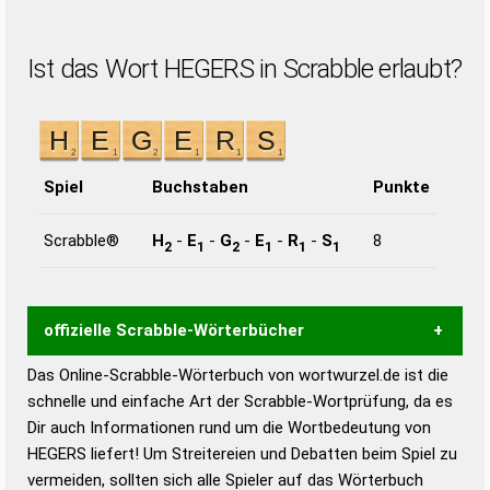
Ist das Wort HEGERS in Scrabble erlaubt?
Spiel
Buchstaben
Punkte
Scrabble®
H
-
E
-
G
-
E
-
R
-
S
8
2
1
2
1
1
1
offizielle Scrabble-Wörterbücher
Das Online-Scrabble-Wörterbuch von wortwurzel.de ist die
Wortwurzel liefert mit Hilfe eines semantischen
schnelle und einfache Art der Scrabble-Wortprüfung, da es
Wortanalyse-Algorithmus gute Anhaltspunkte zu
Dir auch Informationen rund um die Wortbedeutung von
Wortbedeutung, Worttrennung und Wortform, um die
HEGERS liefert! Um Streitereien und Debatten beim Spiel zu
Gültigkeit eines Wortes für das Scrabble-Spiel zu
vermeiden, sollten sich alle Spieler auf das Wörterbuch