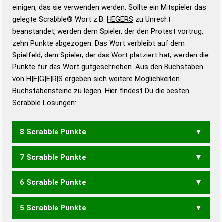
bestimmen!
zugelassene Turnier Scrabble-
einigen, das sie verwenden werden. Sollte ein Mitspieler das
Wörterbücher sind:
gelegte Scrabble® Wort z.B.
HEGERS
zu Unrecht
beanstandet, werden dem Spieler, der den Protest vortrug,
Duden – Standardwerk in 12 Bänden
zehn Punkte abgezogen. Das Wort verbleibt auf dem
Duden – Richtiges und gutes
Spielfeld, dem Spieler, der das Wort platziert hat, werden die
Deutsch
Punkte für das Wort gutgeschrieben. Aus den Buchstaben
von H|E|G|E|R|S ergeben sich weitere Möglichkeiten
Duden – Die deutsche Grammatik
Buchstabensteine zu legen. Hier findest Du die besten
Duden – Deutsches
Scrabble Lösungen:
Universalwörterbuch
8 Scrabble Punkte
7 Scrabble Punkte
GEHERS
6 Scrabble Punkte
ERGEH
GEHER
GEHRE
5 Scrabble Punkte
GEHE
GEHR
GERES
HEERS
REGES
REHES
SEHER
SERGE