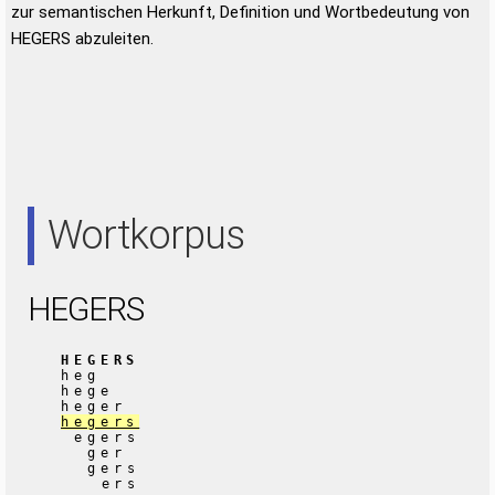
zur semantischen Herkunft, Definition und Wortbedeutung von
HEGERS abzuleiten.
Wortkorpus
HEGERS
HEGERS
heg
hege
heger
hegers
egers
ger
gers
ers