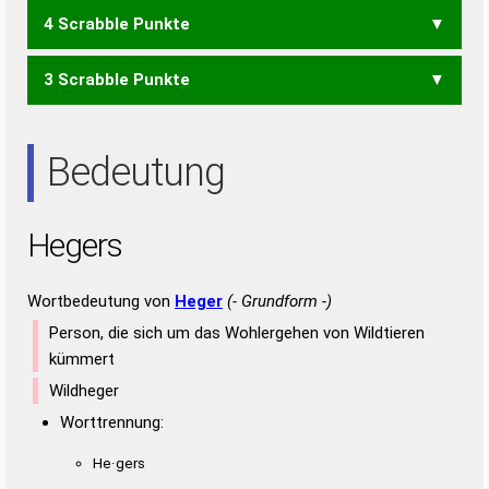
4 Scrabble Punkte
GEH
EHER
EHRE
ERGS
GERE
HEER
REGE
REHE
REHS
SEHE
SEHR
3 Scrabble Punkte
EHE
EHR
ERG
GES
HER
REG
REH
RHE
REE
RES
SEE
Bedeutung
Hegers
Wortbedeutung von
Heger
(- Grundform -)
Person, die sich um das Wohlergehen von Wildtieren
kümmert
Wildheger
Worttrennung:
He·gers