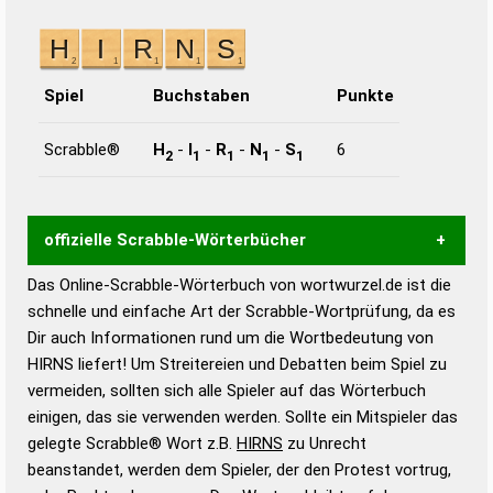
Spiel
Buchstaben
Punkte
Scrabble®
H
-
I
-
R
-
N
-
S
6
2
1
1
1
1
offizielle Scrabble-Wörterbücher
Das Online-Scrabble-Wörterbuch von wortwurzel.de ist die
Wortwurzel liefert mit Hilfe eines semantischen
schnelle und einfache Art der Scrabble-Wortprüfung, da es
Wortanalyse-Algorithmus gute Anhaltspunkte zu
Dir auch Informationen rund um die Wortbedeutung von
Wortbedeutung, Worttrennung und Wortform, um die
HIRNS liefert! Um Streitereien und Debatten beim Spiel zu
Gültigkeit eines Wortes für das Scrabble-Spiel zu
vermeiden, sollten sich alle Spieler auf das Wörterbuch
bestimmen!
zugelassene Turnier Scrabble-
einigen, das sie verwenden werden. Sollte ein Mitspieler das
Wörterbücher sind:
gelegte Scrabble® Wort z.B.
HIRNS
zu Unrecht
beanstandet, werden dem Spieler, der den Protest vortrug,
Duden – Standardwerk in 12 Bänden