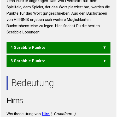
zehn Punkte abgezogen. Das Wort verbleibt auf dem
Duden – Richtiges und gutes
Spielfeld, dem Spieler, der das Wort platziert hat, werden die
Deutsch
Punkte für das Wort gutgeschrieben. Aus den Buchstaben
von H|I|R|N|S ergeben sich weitere Möglichkeiten
Duden – Die deutsche Grammatik
Buchstabensteine zu legen. Hier findest Du die besten
Duden – Deutsches
Scrabble Lösungen:
Universalwörterbuch
4 Scrabble Punkte
3 Scrabble Punkte
HIN
HIS
IHN
IHR
INS
SIR
Bedeutung
Hirns
Wortbedeutung von
Hirn
(- Grundform -)