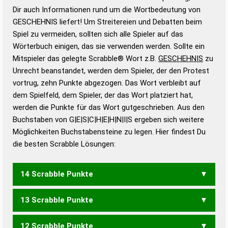
Wortanalyse-Algorithmus gute Anhaltspunkte zu
Dir auch Informationen rund um die Wortbedeutung von
Wortbedeutung, Worttrennung und Wortform, um die
GESCHEHNIS liefert! Um Streitereien und Debatten beim
Gültigkeit eines Wortes für das Scrabble-Spiel zu
Spiel zu vermeiden, sollten sich alle Spieler auf das
bestimmen!
zugelassene Turnier Scrabble-
Wörterbuch einigen, das sie verwenden werden. Sollte ein
Wörterbücher sind:
Mitspieler das gelegte Scrabble® Wort z.B.
GESCHEHNIS
zu
Unrecht beanstandet, werden dem Spieler, der den Protest
Duden – Standardwerk in 12 Bänden
vortrug, zehn Punkte abgezogen. Das Wort verbleibt auf
Duden – Richtiges und gutes
dem Spielfeld, dem Spieler, der das Wort platziert hat,
Deutsch
werden die Punkte für das Wort gutgeschrieben. Aus den
Buchstaben von G|E|S|C|H|E|H|N|I|S ergeben sich weitere
Duden – Die deutsche Grammatik
Möglichkeiten Buchstabensteine zu legen. Hier findest Du
Duden – Deutsches
die besten Scrabble Lösungen:
Universalwörterbuch
14 Scrabble Punkte
13 Scrabble Punkte
GESCHIEH
GESCHEINS
12 Scrabble Punkte
GESCHEIN
GESEICHS
HEINESCH
HEISCHEN
SCHIEGEN