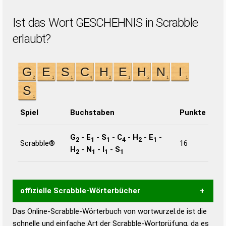
Ist das Wort GESCHEHNIS in Scrabble
erlaubt?
Spiel
Buchstaben
Punkte
G
-
E
-
S
-
C
-
H
-
E
-
2
1
1
4
2
1
Scrabble®
16
H
-
N
-
I
-
S
2
1
1
1
offizielle Scrabble-Wörterbücher
Das Online-Scrabble-Wörterbuch von wortwurzel.de ist die
Wortwurzel liefert mit Hilfe eines semantischen
schnelle und einfache Art der Scrabble-Wortprüfung, da es