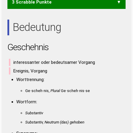
SIEGE
SIEGS
SIEHE
SINGE
EISENS
SEINES
3 Scrabble Punkte
SENG
SIEG
SIEH
SING
EINES
EISEN
EISES
EISSE
ESSEN
EHE
ENG
GEI
GEN
GIN
GIS
HEI
HIE
HIN
HIS
IHN
EIES
NIESE
NISSE
SEIEN
SEINE
SEINS
SENSE
EINE
EINS
EISE
EISS
ESSE
NIES
SEEN
SEES
SEIN
SENS
SIES
EIN
EIS
ENS
ESS
INS
ISS
NEE
NIE
SEE
SEI
SEN
SIE
Bedeutung
Geschehnis
interessanter oder bedeutsamer Vorgang
Ereignis, Vorgang
Worttrennung:
Ge·scheh·nis,
Plural
Ge·scheh·nis·se
Wortform:
Substantiv
Substantiv, Neutrum
(das)
gehoben