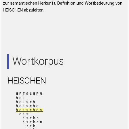
zur semantischen Herkunft, Definition und Wortbedeutung von
HEISCHEN abzuleiten.
Wortkorpus
HEISCHEN
HEISCHEN
hei
heisch
heische
heischen
eis
ische
ischen
sch