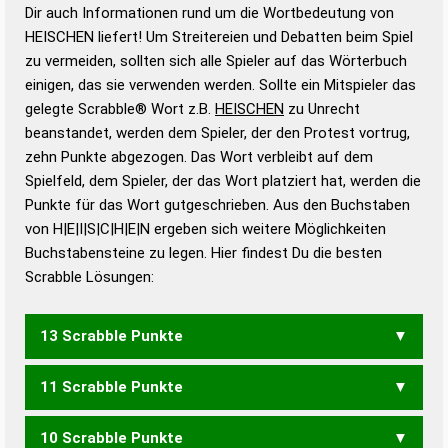
Wortanalyse-Algorithmus gute Anhaltspunkte zu
Dir auch Informationen rund um die Wortbedeutung von
Wortbedeutung, Worttrennung und Wortform, um die
HEISCHEN liefert! Um Streitereien und Debatten beim Spiel
Gültigkeit eines Wortes für das Scrabble-Spiel zu
zu vermeiden, sollten sich alle Spieler auf das Wörterbuch
bestimmen!
zugelassene Turnier Scrabble-
einigen, das sie verwenden werden. Sollte ein Mitspieler das
Wörterbücher sind:
gelegte Scrabble® Wort z.B.
HEISCHEN
zu Unrecht
beanstandet, werden dem Spieler, der den Protest vortrug,
Duden – Standardwerk in 12 Bänden
zehn Punkte abgezogen. Das Wort verbleibt auf dem
Duden – Richtiges und gutes
Spielfeld, dem Spieler, der das Wort platziert hat, werden die
Deutsch
Punkte für das Wort gutgeschrieben. Aus den Buchstaben
von H|E|I|S|C|H|E|N ergeben sich weitere Möglichkeiten
Duden – Die deutsche Grammatik
Buchstabensteine zu legen. Hier findest Du die besten
Duden – Deutsches
Scrabble Lösungen:
Universalwörterbuch
13 Scrabble Punkte
11 Scrabble Punkte
HEINESCH
10 Scrabble Punkte
CHINESE
EICHENS
SCHEINE
SCHIENE
SCHNEIE