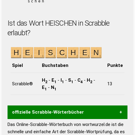
schen
Ist das Wort HEISCHEN in Scrabble
erlaubt?
Spiel
Buchstaben
Punkte
H
-
E
-
I
-
S
-
C
-
H
-
2
1
1
1
4
2
Scrabble®
13
E
-
N
1
1
offizielle Scrabble-Wörterbücher
Das Online-Scrabble-Wörterbuch von wortwurzel.de ist die
Wortwurzel liefert mit Hilfe eines semantischen
schnelle und einfache Art der Scrabble-Wortprüfung, da es