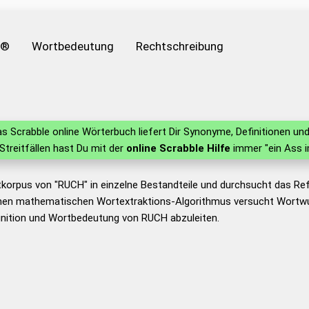
e®
Wortbedeutung
Rechtschreibung
s Scrabble online Wörterbuch liefert Dir Synonyme, Definitionen u
 Streitfällen hast Du mit der
online Scrabble Hilfe
immer "ein Ass i
tkorpus von "RUCH" in einzelne Bestandteile und durchsucht das R
nen mathematischen Wortextraktions-Algorithmus versucht Wortwu
inition und Wortbedeutung von RUCH abzuleiten.