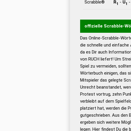
Scrabble®
R
-
U
1
1
offizielle Scrabble-W
Das Online-Scrabble-Wörte
Wortwurzel liefert mit 
die schnelle und einfache
Wortanalyse-Algorithmu
da es Dir auch Informati
Wortbedeutung, Worttr
von RUCH liefert! Um Stre
Gültigkeit eines Wortes 
Spiel zu vermeiden, sollten
bestimmen!
zugelassene
Wörterbuch einigen, das s
Wörterbücher sind:
Mitspieler das gelegte Sc
Unrecht beanstandet, werd
Dud
Protest vortrug, zehn Pu
Bä
verbleibt auf dem Spielfel
Dud
platziert hat, werden die 
De
gutgeschrieben. Aus den 
ergeben sich weitere Mögl
Dud
legen. Hier findest Du die