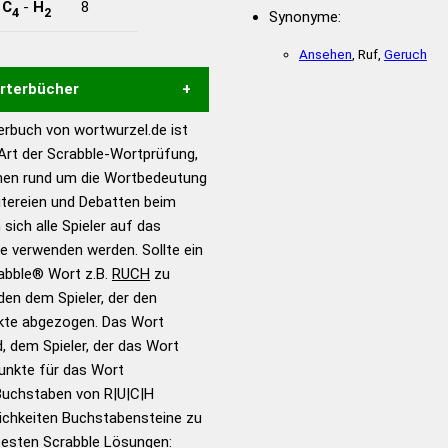
-
C
-
H
8
4
2
Synonyme:
Ansehen
, Ruf,
Geruch
örterbücher
rbuch von wortwurzel.de ist
Hilfe eines semantischen
 Art der Scrabble-Wortprüfung,
s gute Anhaltspunkte zu
onen rund um die Wortbedeutung
ennung und Wortform, um die
itereien und Debatten beim
für das Scrabble-Spiel zu
 sich alle Spieler auf das
 Turnier Scrabble-
ie verwenden werden. Sollte ein
rabble® Wort z.B.
RUCH
zu
en dem Spieler, der den
en – Standardwerk in 12
nkte abgezogen. Das Wort
nden
d, dem Spieler, der das Wort
en – Richtiges und gutes
Punkte für das Wort
utsch
Buchstaben von R|U|C|H
ichkeiten Buchstabensteine zu
en – Die deutsche Grammatik
 besten Scrabble Lösungen: