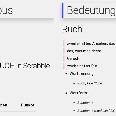
pus
Bedeutung
Ruch
zweifelhaftes Ansehen, das
das, was man riecht
Geruch
RUCH in Scrabble
zweifelhafter Ruf
Worttrennung:
Ruch,
kein Plural
Wortform:
Substantiv
aben
Punkte
Substantiv, maskulin
(der)