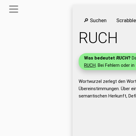
🔎 Suchen
Scrabbl
RUCH
Was bedeutet
RUCH
?
Da
RUCH
. Bei Fehlern oder in
Wortwurzel zerlegt den Wor
Übereinstimmungen. Über ei
semantischen Herkunft, Def