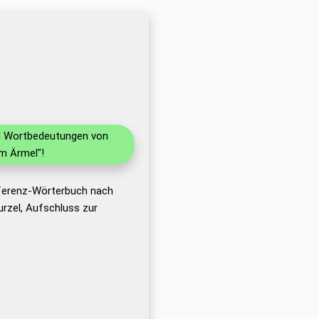
nd Wortbedeutungen von
m Ärmel"!
eferenz-Wörterbuch nach
rzel, Aufschluss zur